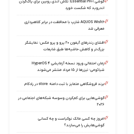
گوشی Essential PH-۱؛ تلاش اندی روبین برای پاک‌کردن
اندروید که شکست خورد
AQUOS Wish۶ شارپ با محافظت در برابر کلاهبرداری
معرفی شد
افشای رندرهای آیفون ۲۰ پرو و پرو مکس؛ نمایشگر
بزرگ‌تر و کاهش حاشیه‌ها طبق شایعات
زمان احتمالی ورود نسخه آزمایشی HyperOS ۴
شیائومی؛ تیزرها از ۱۵ مرداد منتشر می‌شوند
برند فروشگاهی متمایز با ثبت دامنه .store در رادکام
گوشی‌هایی برای کم‌کردن وسوسه شبکه‌های اجتماعی در
۲۰۲۶
امروز چه کسی مالک نوکیاست و چه کسانی
گوشی‌هایش را می‌سازند؟