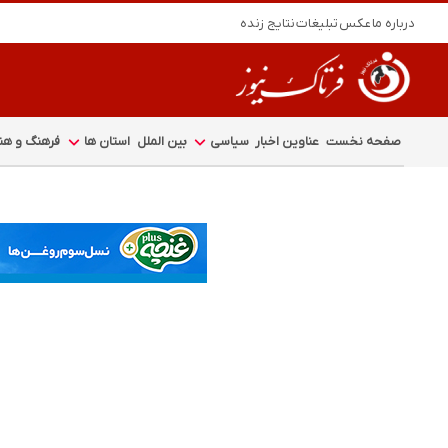
درباره ما
عکس
تبلیغات
نتایج زنده
صفحه نخست
عناوین اخبار
سیاسی
بین الملل
استان ها
فرهنگ و هنر