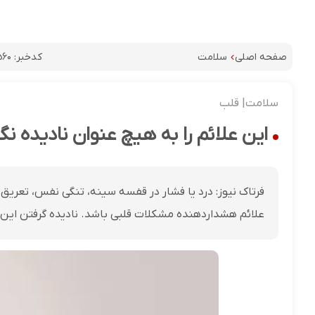
کدخبر:
۵۶۰
صفحه اصلی
سلامت
سلامت| قلب
این علائم را به هیچ عنوان نادیده نگ
فرتاک نیوز: درد یا فشار در قفسه سینه، تنگی نفس، تعریق س
علائم هشداردهنده مشکلات قلبی باشد. نادیده گرفتن این