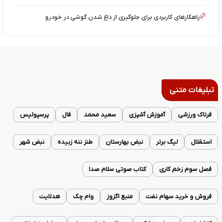
راهکارهای کاربردی برای جلوگیری از داغ شدن گوشی در خودرو
تبلیغات متنی
فرتاک ورزشی
آموزش آشپزی
سعید محمد
فال
پرسپولیس
استقلال
لیگ برتر
نبض بهارستان
طنز ننه زبیده
نبض شهر
فصل سوم زخم کاری
کتاب صوتی سلام صدا
فروش و خرید سهام نفت
منبع اگزوز
وام چک
هدلایت