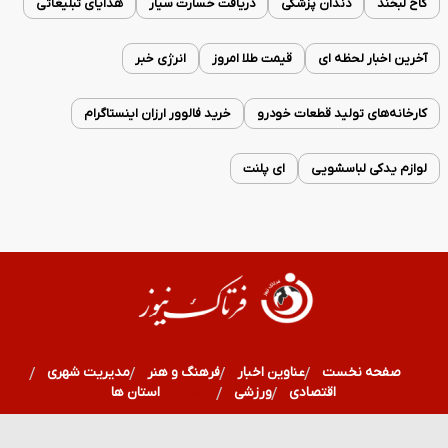
کاخ لبخند
دندان پزشکی
دریافت خسارت سیار
هدایای تبلیغاتی
آخرین اخبار لحظه ای
قیمت طلا امروز
انرژی خبر
کارخانه‌های تولید قطعات خودرو
خرید فالوور ارزان اینستاگرام
لوازم یدکی لباسشویی
ای پلنت
صفحه نخست
عناوین اخبار
فرهنگ و هنر
مدیریت شهری
اقتصادی
ورزشی
سلامت
استان ها