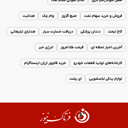
فصل سوم زخم کاری
کتاب صوتی سلام صدا
فروش و خرید سهام نفت
منبع اگزوز
وام چک
هدلایت
کاخ لبخند
دندان پزشکی
دریافت خسارت سیار
هدایای تبلیغاتی
آخرین اخبار لحظه ای
قیمت طلا امروز
انرژی خبر
کارخانه‌های تولید قطعات خودرو
خرید فالوور ارزان اینستاگرام
لوازم یدکی لباسشویی
ای پلنت