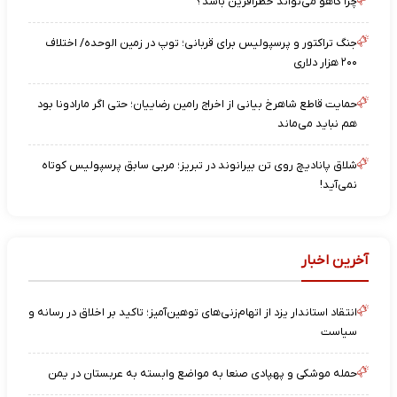
چرا کاهو می‌تواند خطرآفرین باشد؟
جنگ تراکتور و پرسپولیس برای قربانی؛ توپ در زمین الوحده/ اختلاف
۲۰۰ هزار دلاری
حمایت قاطع شاهرخ بیانی از اخراج رامین رضاییان؛ حتی اگر مارادونا بود
هم نباید می‌ماند
شلاق پانادیچ روی تن بیرانوند در تبریز؛ مربی سابق پرسپولیس کوتاه
نمی‌آید!
آخرین اخبار
انتقاد استاندار یزد از اتهام‌زنی‌های توهین‌آمیز؛ تاکید بر اخلاق در رسانه و
سیاست
حمله موشکی و پهپادی صنعا به مواضع وابسته به عربستان در یمن