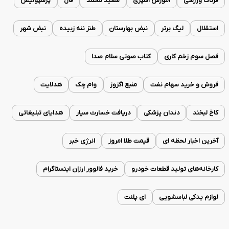
فرتاک ورزشی
آموزش آشپزی
سعید محمد
فال
پرسپولیس
استقلال
لیگ برتر
نبض بهارستان
طنز ننه زبیده
نبض شهر
فصل سوم زخم کاری
کتاب صوتی سلام صدا
فروش و خرید سهام نفت
منبع اگزوز
وام چک
هدلایت
کاخ لبخند
دندان پزشکی
دریافت خسارت سیار
هدایای تبلیغاتی
آخرین اخبار لحظه ای
قیمت طلا امروز
انرژی خبر
کارخانه‌های تولید قطعات خودرو
خرید فالوور ارزان اینستاگرام
لوازم یدکی لباسشویی
ای پلنت