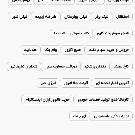
فرتاک ورزشی
آموزش آشپزی
سعید محمد
فال
پرسپولیس
استقلال
لیگ برتر
نبض بهارستان
طنز ننه زبیده
نبض شهر
فصل سوم زخم کاری
کتاب صوتی سلام صدا
فروش و خرید سهام نفت
منبع اگزوز
وام چک
هدلایت
کاخ لبخند
دندان پزشکی
دریافت خسارت سیار
هدایای تبلیغاتی
آخرین اخبار لحظه ای
قیمت طلا امروز
انرژی خبر
کارخانه‌های تولید قطعات خودرو
خرید فالوور ارزان اینستاگرام
لوازم یدکی لباسشویی
ای پلنت