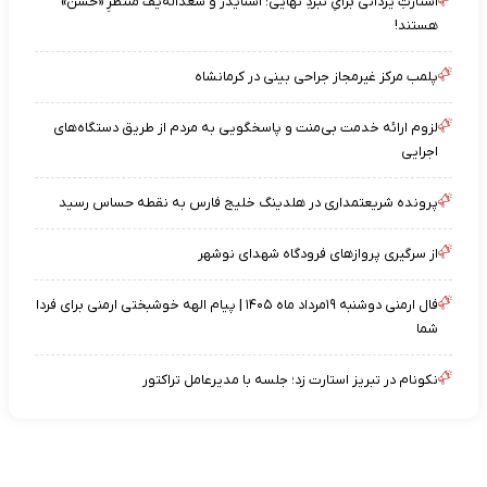
استارتِ یزدانی برایِ نبردِ نهایی؛ اسنایدر و سعداله‌یف منتظرِ «حسن»
هستند!
پلمب مرکز غیرمجاز جراحی بینی در کرمانشاه
لزوم ارائه خدمت بی‌منت و پاسخگویی به مردم از طریق دستگاه‌های
اجرایی
پرونده شریعتمداری در هلدینگ خلیج فارس به نقطه حساس رسید
از سرگیری پروازهای فرودگاه شهدای نوشهر
فال ارمنی دوشنبه ۱۹مرداد ماه ۱۴۰۵ | پیام الهه خوشبختی ارمنی برای فردا
شما
نکونام در تبریز استارت زد؛ جلسه با مدیرعامل تراکتور