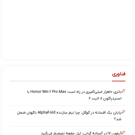
فناوری
باتری ۱۰هزار میلی‌آمپری در راه است؛ Honor Win ۲ Pro Max با
اسنپدراگون ۸ الیت ۶
پایان یک افسانه در گوگل؛ چرا تیم سازنده AlphaFold ناگهان منحل
شد؟
آیفون ۱۷ در آستانه گرانی؛ اپل جمعه تصمیم می‌گیرد