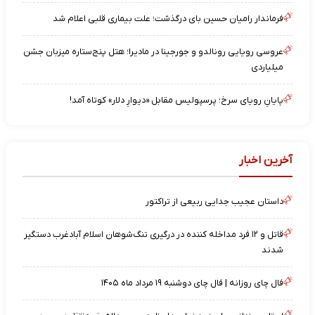
فرماندار رامیان حسین بای درگذشت؛ علت بیماری قلبی اعلام شد
عروسی رویایی رونالدو و جورجینا در مادیرا؛ هتل پنج‌ستاره میزبان جشن
میلیاردی
پایانِ رویای سرخ؛ پرسپولیس مقابل «دیوارِ دلار» کوتاه آمد!
آخرین اخبار
داستان عجیب جدایی ربیعی از تراکتور
قاتل و ۱۲ فرد مداخله کننده در درگیری تنگ‌شوهان اسلام آبادغرب دستگیر
شدند
فال چای روزانه | فال چای دوشنبه ۱۹ مرداد ماه ۱۴۰۵