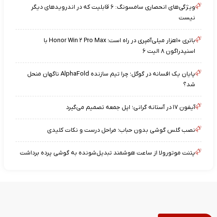
ویژگی‌های انحصاری سامسونگ: ۶ قابلیت که در اندرویدهای دیگر
نیست
باتری ۱۰هزار میلی‌آمپری در راه است؛ Honor Win ۲ Pro Max با
اسنپدراگون ۸ الیت ۶
پایان یک افسانه در گوگل؛ چرا تیم سازنده AlphaFold ناگهان منحل
شد؟
آیفون ۱۷ در آستانه گرانی؛ اپل جمعه تصمیم می‌گیرد
نصب گلس گوشی بدون حباب؛ مراحل درست و نکات کلیدی
پتنت موتورولا از ساعت هوشمند تبدیل‌شونده به گوشی پرده برداشت