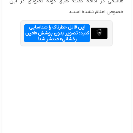
هاشمی در ادامه گفت: هیچ گونه کمبودی در این
خصوص اعلام نشده است.
این قاتل خطرناک را شناسایی
کنید؛ تصویر بدون پوششِ «امین
رخشانی» منتشر شد!