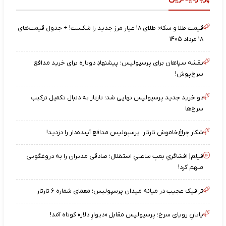
قیمت طلا و سکه؛ طلای ۱۸ عیار مرز جدید را شکست! + جدول قیمت‌های
۱۸ مرداد ۱۴۰۵
نقشه‌ سپاهان برای پرسپولیس؛ پیشنهادِ دوباره برای خرید مدافع
سرخ‌پوش!
دو خرید جدید پرسپولیس نهایی شد؛ تارتار به دنبال تکمیل ترکیب
سرخ‌ها
شکار چراغ‌خاموش تارتار؛ پرسپولیس مدافع آینده‌دار را دزدید!
فیلم| افشاگریِ بمبِ ساعتیِ استقلال؛ صادقی مدیران را به دروغگویی
متهم کرد!
ترافیک عجیب در میانه میدان پرسپولیس؛ معمای شماره ۶ تارتار
پایانِ رویای سرخ؛ پرسپولیس مقابل «دیوارِ دلار» کوتاه آمد!