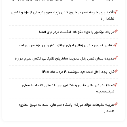
تأکید وزیر خارجه مصر بر خروج کامل رژیم صهیونیستی از غزه و تکمیل
نقشه راه
قرارداد تراکتور با جواد نکونام؛ انگشت قرمز پای امضا
حماس: تعیین جدول زمانی اجرای توافق آتش‌بس غزه ضروری است
پدیده پیش فصل رئال مادرید؛ مشتریان لالیگایی الکس سیریا در راه
فال ابجد | فال ابجد فردا دوشنبه ۱۹ مرداد ماه ۱۴۰۵
مجمع‌عمومی عادی «فارس» ۲۵ شهریور با دستور انتخاب اعضای
هیئت‌مدیره
هزینه تبلیغات فولاد مبارکه، باشگاه سپاهان است نه تبلیغ تجاری؛
هشدار