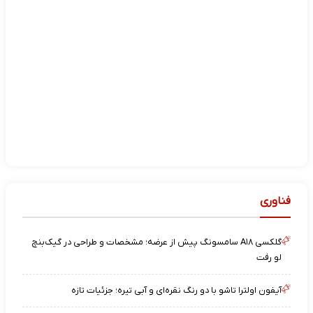
فناوری
گلکسی A۱۸ سامسونگ پیش از عرضه؛ مشخصات و طراحی در گیک‌بنچ
لو رفت
آیفون اولترا تاشو با دو رنگ نقره‌ای و آبی تیره؛ جزئیات تازه