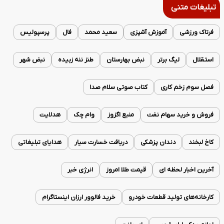
تبلیغات متنی
فرتاک ورزشی
آموزش آشپزی
سعید محمد
فال
پرسپولیس
استقلال
لیگ برتر
نبض بهارستان
طنز ننه زبیده
نبض شهر
فصل سوم زخم کاری
کتاب صوتی سلام صدا
فروش و خرید سهام نفت
منبع اگزوز
وام چک
هدلایت
کاخ لبخند
دندان پزشکی
دریافت خسارت سیار
هدایای تبلیغاتی
آخرین اخبار لحظه ای
قیمت طلا امروز
انرژی خبر
کارخانه‌های تولید قطعات خودرو
خرید فالوور ارزان اینستاگرام