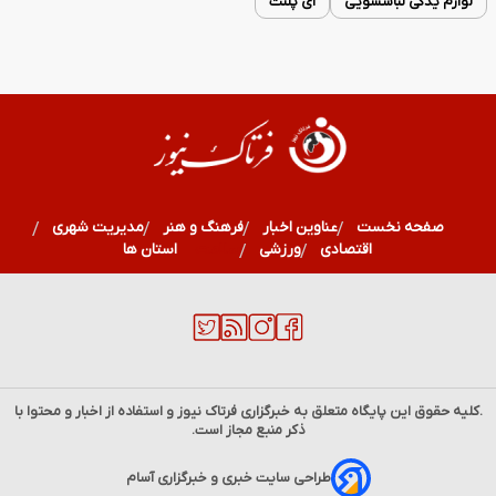
لوازم یدکی لباسشویی
ای پلنت
صفحه نخست
عناوین اخبار
فرهنگ و هنر
مدیریت شهری
اقتصادی
ورزشی
سلامت
استان ها
.کلیه حقوق این پایگاه متعلق به خبرگزاری
فرتاک نیوز
و استفاده از اخبار و محتوا با
ذکر منبع مجاز است.
طراحی سایت خبری و خبرگزاری آسام
فال قانون جذب| فال قانون جذب دوشنبه 19 مرداد ماه 1405