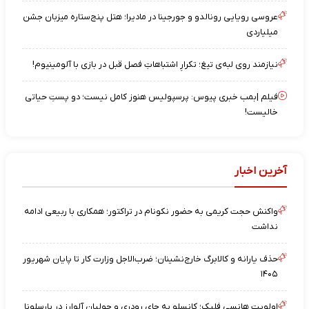
عروسی رویایی رونالدو و جورجینا در مادیرا؛ هتل پنج‌ستاره میزبان جشن
میلیاردی
نیازمند روی لبه‌ی تیغ؛ تکرارِ اشتباهاتِ فصل قبل در بازی با آلومینیوم!
فیلم |بمب خبری پیوس: پرسپولیس هنوز کامل نیست؛ دو پستِ حیاتی
خالیست!
آخرین اخبار
واکنش حجت کریمی به حضور نکونام در تراکتور؛ همکاری با ربیعی ادامه
نداشت
حذف یارانه و کالابرگ خارج‌نشینان؛ ضرب‌الاجل وزارت کار تا پایان شهریور
۱۴۰۵
اولویت هانسی فلیک؛ کانسلو به جای رودری و جولیان آلوارز در بارسلونا