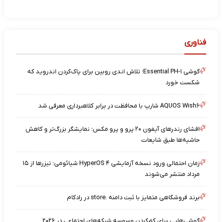
فناوری
گوشی Essential PH-۱؛ تلاش اندی روبین برای پاک‌کردن اندروید که
شکست خورد
AQUOS Wish۶ شارپ با محافظت در برابر کلاهبرداری معرفی شد
افشای رندرهای آیفون ۲۰ پرو و پرو مکس؛ نمایشگر بزرگ‌تر و کاهش
حاشیه‌ها طبق شایعات
زمان احتمالی ورود نسخه آزمایشی HyperOS ۴ شیائومی؛ تیزرها از ۱۵
مرداد منتشر می‌شوند
برند فروشگاهی متمایز با ثبت دامنه .store در رادکام
گوشی‌هایی برای کم‌کردن وسوسه شبکه‌های اجتماعی در ۲۰۲۶