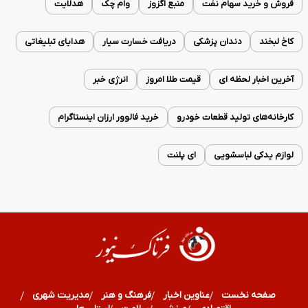
فروش و خرید سهام نفت
منبع اگزوز
وام چک
هدلایت
کاخ لبخند
دندان پزشکی
دریافت خسارت سیار
هدایای تبلیغاتی
آخرین اخبار لحظه ای
قیمت طلا امروز
انرژی خبر
کارخانه‌های تولید قطعات خودرو
خرید فالوور ارزان اینستاگرام
لوازم یدکی لباسشویی
ای پلنت
صفحه نخست
عناوین اخبار
فرهنگ و هنر
مدیریت شهری