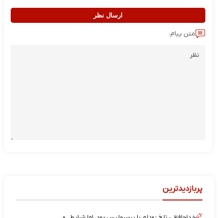
ارسال نظر
متن پیام:
پربازدیدترین
خداحافظی تلخ ؛ «دلم با پرسپولیس بود، اما شرایط…»