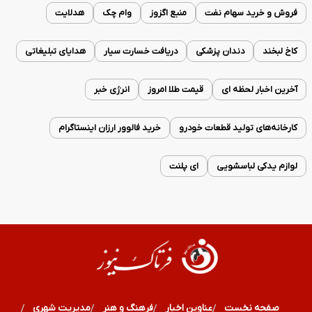
فروش و خرید سهام نفت
منبع اگزوز
وام چک
هدلایت
کاخ لبخند
دندان پزشکی
دریافت خسارت سیار
هدایای تبلیغاتی
آخرین اخبار لحظه ای
قیمت طلا امروز
انرژی خبر
کارخانه‌های تولید قطعات خودرو
خرید فالوور ارزان اینستاگرام
لوازم یدکی لباسشویی
ای پلنت
صفحه نخست
عناوین اخبار
فرهنگ و هنر
مدیریت شهری