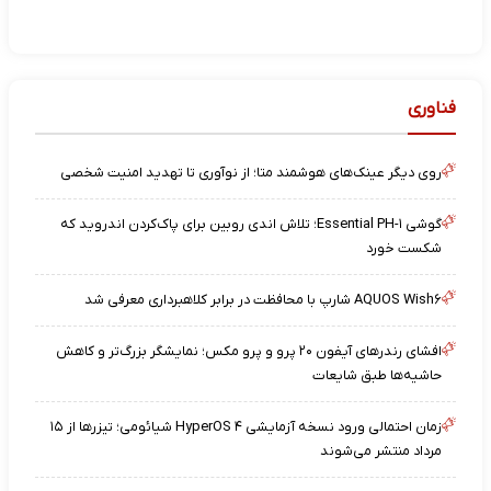
فناوری
روی دیگر عینک‌های هوشمند متا؛ از نوآوری تا تهدید امنیت شخصی
گوشی Essential PH-۱؛ تلاش اندی روبین برای پاک‌کردن اندروید که
شکست خورد
AQUOS Wish۶ شارپ با محافظت در برابر کلاهبرداری معرفی شد
افشای رندرهای آیفون ۲۰ پرو و پرو مکس؛ نمایشگر بزرگ‌تر و کاهش
حاشیه‌ها طبق شایعات
زمان احتمالی ورود نسخه آزمایشی HyperOS ۴ شیائومی؛ تیزرها از ۱۵
مرداد منتشر می‌شوند