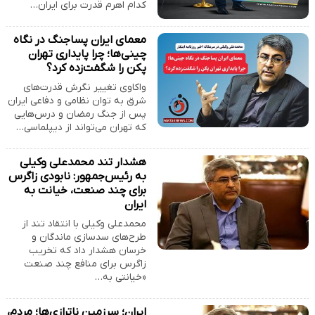
کدام اهرم قدرت برای ایران…
معمای ایران پساجنگ در نگاه
چینی‌ها؛ چرا پایداری تهران
پکن را شگفت‌زده کرد؟
واکاوی تغییر نگرش قدرت‌های
شرق به توان نظامی و دفاعی ایران
پس از جنگ رمضان و درس‌هایی
که تهران می‌تواند از دیپلماسی…
هشدار تند محمدعلی وکیلی
به رئیس‌جمهور: نابودی زاگرس
برای چند صنعت، خیانت به
ایران
محمدعلی وکیلی با انتقاد تند از
طرح‌های سدسازی ماندگان و
خرسان هشدار داد که تخریب
زاگرس برای منافع چند صنعت
«خیانتی به…
ایران؛ سرزمین ناترازی‌ها؛ مردم،