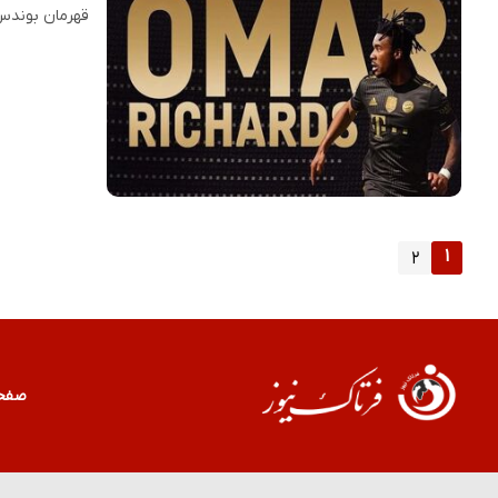
قهرمان بوندس‌
۱
۲
صفح