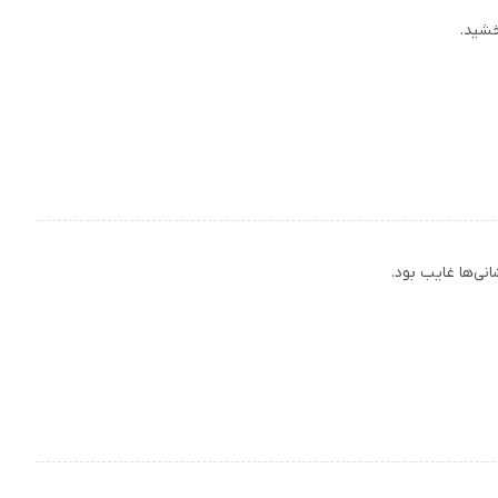
خشید.
نی‌ها غایب بود.