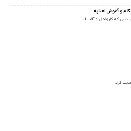
گام و آغوش امباپه
شبی که کارواخال و آلابا با…
حبت کرد.