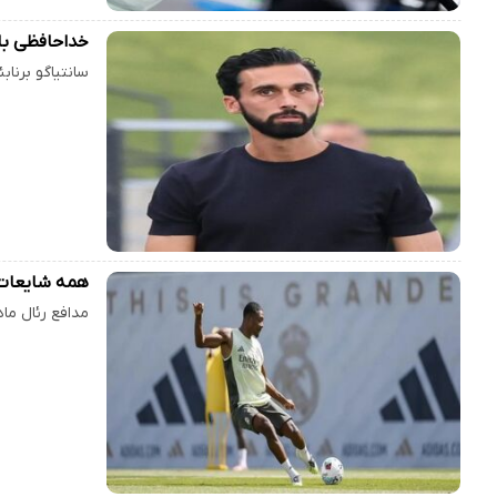
خداحافظی با 
سانتیاگو برناب
همه شایعات ج
مدافع رئال ما