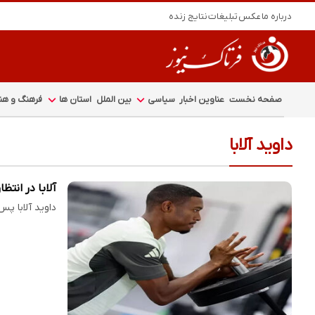
درباره ما
عکس
تبلیغات
نتایج زنده
صفحه نخست
عناوین اخبار
سیاسی
بین الملل
استان ها
فرهنگ و هنر
داوید آلابا
آلابا در انتظار مقصد جدید
داوید آلابا پس