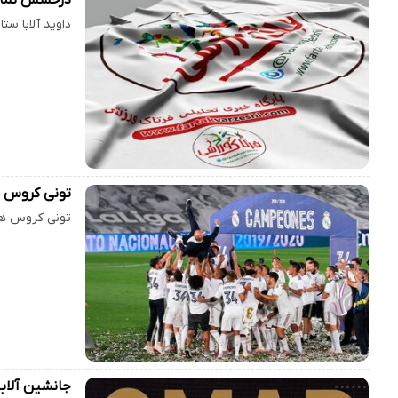
داوید آلابا س
تونی کروس م
تونی کروس هاف
جانشین آلابا