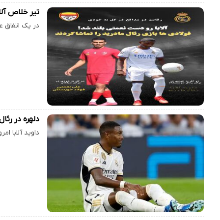
تیر خلاص آلا
در یک اتفاق ع
دلهره در رئا
داوید آلابا ا