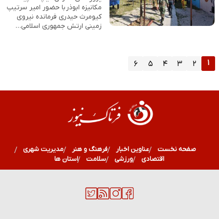
مکانیزه ابوذر با حضور امیر سرتیپ
کیومرث حیدری فرمانده نیروی
زمینی ارتش جمهوری اسلامی…
۱
۶
۵
۴
۳
۲
صفحه نخست
عناوین اخبار
فرهنگ و هنر
مدیریت شهری
اقتصادی
ورزشی
سلامت
استان ها