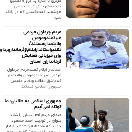
مرکزی با اشاره به پروژه تجمیع
کارت های بانکی در کارت ملی
هوشمند گفت:کسانی که در بانک
ملی…
مردم چرداول مردمی
غیرتمندومومن
ولایتمدارهستند/
تقدیراستاندارایلام‌ازفرماندارچرداول
برای میزبانی همایش
فرمانداران استان
استاندار ایلام گفت:مردم چرداول
مردمی غیرتمندومومن ولایتمدار
که‌عاشق انقلاب ونظام مقدس
جمهوری اسلامی هستند
جمهوری اسلامی به طالبان: ما
کوتاه نمی‌آییم
صدای مردم افغانستان را شاید
بتوان در توئیت احمد مسعود
خواند که همدلانه و هوشیارانه از
زبانِ مولانا نوشت: "نگفتمت مرو…