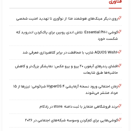
فناوری
روی دیگر عینک‌های هوشمند متا؛ از نوآوری تا تهدید امنیت شخصی
گوشی Essential PH-۱؛ تلاش اندی روبین برای پاک‌کردن اندروید که
شکست خورد
AQUOS Wish۶ شارپ با محافظت در برابر کلاهبرداری معرفی شد
افشای رندرهای آیفون ۲۰ پرو و پرو مکس؛ نمایشگر بزرگ‌تر و کاهش
حاشیه‌ها طبق شایعات
زمان احتمالی ورود نسخه آزمایشی HyperOS ۴ شیائومی؛ تیزرها از ۱۵
مرداد منتشر می‌شوند
برند فروشگاهی متمایز با ثبت دامنه .store در رادکام
گوشی‌هایی برای کم‌کردن وسوسه شبکه‌های اجتماعی در ۲۰۲۶