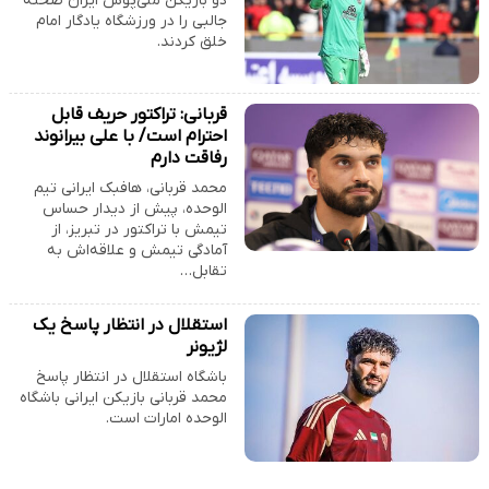
دو بازیکن ملی‌پوش ایران صحنه
جالبی را در ورزشگاه یادگار امام
خلق کردند.
قربانی: تراکتور حریف قابل
احترام است/ با علی بیرانوند
رفاقت دارم
محمد قربانی، هافبک ایرانی تیم
الوحده، پیش از دیدار حساس
تیمش با تراکتور در تبریز، از
آمادگی تیمش و علاقه‌اش به
تقابل…
استقلال در انتظار پاسخ یک
لژیونر
باشگاه استقلال در انتظار پاسخ
محمد قربانی بازیکن ایرانی باشگاه
الوحده امارات است.