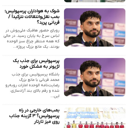
شوک به هواداران پرسپولیس؛
بمب نقل‌وانتقالات نترکید! /
قربانی پرید؟
رویای حضور هافبک ملی‌پوش در
لباس سرخ به پایان رسید. در حالی
که همه منتظر چراغ سبز الوحده
بودند، یک مانع بزرگ پروژه…
پرسپولیس برای جذب یک
لژیونر به مشکل خورد
باشگاه پرسپولیس برای جذب
محمد قربانی با مانع بزرگ
رضایت‌نامه الوحده امارات روبه‌رو
شده و رقم بالای بند آزادسازی،
این…
بمب‌های خارجی در راه
پرسپولیس؟ ۳ گزینه جذاب
روی میز تارتار