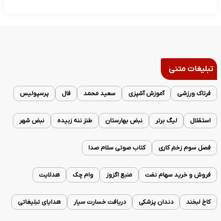
تبلیغات متنی
فرتاک ورزشی
آموزش آشپزی
سعید محمد
فال
پرسپولیس
استقلال
لیگ برتر
نبض بهارستان
طنز ننه زبیده
نبض شهر
فصل سوم زخم کاری
کتاب صوتی سلام صدا
فروش و خرید سهام نفت
منبع اگزوز
وام چک
هدلایت
کاخ لبخند
دندان پزشکی
دریافت خسارت سیار
هدایای تبلیغاتی