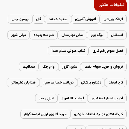
تبلیغات متنی
فرتاک ورزشی
آموزش آشپزی
سعید محمد
فال
پرسپولیس
استقلال
لیگ برتر
نبض بهارستان
طنز ننه زبیده
نبض شهر
فصل سوم زخم کاری
کتاب صوتی سلام صدا
فروش و خرید سهام نفت
منبع اگزوز
وام چک
هدلایت
کاخ لبخند
دندان پزشکی
دریافت خسارت سیار
هدایای تبلیغاتی
آخرین اخبار لحظه ای
قیمت طلا امروز
انرژی خبر
کارخانه‌های تولید قطعات خودرو
خرید فالوور ارزان اینستاگرام