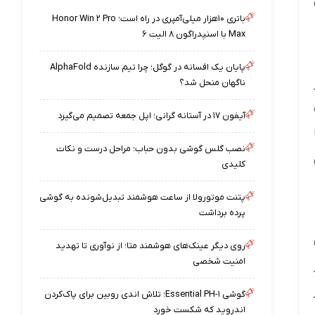
باتری ۱۰هزار میلی‌آمپری در راه است؛ Honor Win ۲ Pro
Max با اسنپدراگون ۸ الیت ۶
پایان یک افسانه در گوگل؛ چرا تیم سازنده AlphaFold
ناگهان منحل شد؟
آیفون ۱۷ در آستانه گرانی؛ اپل جمعه تصمیم می‌گیرد
نصب گلس گوشی بدون حباب؛ مراحل درست و نکات
کلیدی
پتنت موتورولا از ساعت هوشمند تبدیل‌شونده به گوشی
پرده برداشت
روی دیگر عینک‌های هوشمند متا؛ از نوآوری تا تهدید
امنیت شخصی
گوشی Essential PH-۱؛ تلاش اندی روبین برای پاک‌کردن
اندروید که شکست خورد