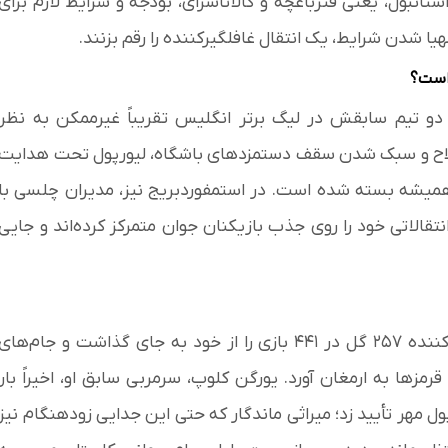
تانبول، یعنی فنرباغچه و گالاتاسرای، بودجه و شرایط لازم برای
هیا شدن شرایط، یک انتقال غافلگیرکننده را رقم بزنند.
 است؟
 دو تیم سابقش در لیگ برتر انگلیس تقریباً غیرممکن به نظر
ج صلاح و سبک شدن سقف دستمزدهای باشگاه، لیورپول تحت هدایت
ی همیشه بسته شده است. در استمفوردبریج نیز، مدیران چلسی با
الاتی خود را روی جذب بازیکنان جوان متمرکز کرده‌اند و جایی
صلاح در شرایطی از جمع لک‌لک‌ها جدا شد که آمار خیره‌کننده ۲۵۷ گل در ۴۴۱ بازی را از خود به جای گذاشت و جام‌های
رمزها به ارمغان آورد. یورگن کلوپ، سرمربی سابق او، اخیراً بار
ول مهر تأیید زد؛ میراثی ماندگار که حتی این جدایی زودهنگام نیز