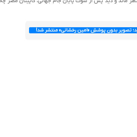
نتظر ماند و دید پس از سوت پایان جام جهانی، کاپیتان مصر چه
ید؛ تصویر بدون پوششِ «امین رخشانی» منتشر شد!