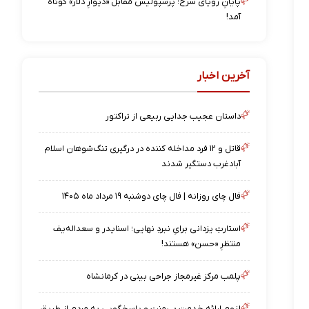
پایانِ رویای سرخ؛ پرسپولیس مقابل «دیوارِ دلار» کوتاه
آمد!
آخرین اخبار
داستان عجیب جدایی ربیعی از تراکتور
قاتل و ۱۲ فرد مداخله کننده در درگیری تنگ‌شوهان اسلام
آبادغرب دستگیر شدند
فال چای روزانه | فال چای دوشنبه ۱۹ مرداد ماه ۱۴۰۵
استارتِ یزدانی برایِ نبردِ نهایی؛ اسنایدر و سعداله‌یف
منتظرِ «حسن» هستند!
پلمب مرکز غیرمجاز جراحی بینی در کرمانشاه
لزوم ارائه خدمت بی‌منت و پاسخگویی به مردم از طریق