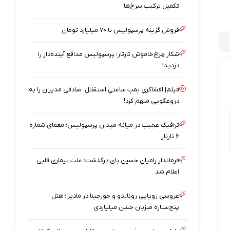
تکمیل ترکیب سرخ‌ها
فروش گزینه پرسپولیس با ۷۰ میلیارد تومان
شکار چراغ‌خاموش تارتار؛ پرسپولیس مدافع آینده‌دار را
دزدید!
فیلم| افشاگریِ بمبِ ساعتیِ استقلال؛ صادقی مدیران را به
دروغگویی متهم کرد!
ترافیک عجیب در میانه میدان پرسپولیس؛ معمای شماره
۶ تارتار
فرماندار رامیان حسین بای درگذشت؛ علت بیماری قلبی
اعلام شد
عروسی رویایی رونالدو و جورجینا در مادیرا؛ هتل
پنج‌ستاره میزبان جشن میلیاردی