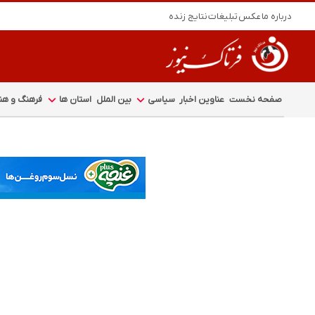
درباره ما
عکس
تبلیغات
نتایج زنده
صفحه نخست
عناوین اخبار
سیاسی
بین الملل
استان ها
فرهنگ و هنر