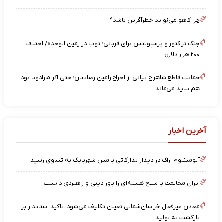
چرا کاهو می‌تواند خطرآفرین باشد؟
جنگ تراکتور و پرسپولیس برای قربانی؛ توپ در زمین الوحده/ اختلاف
۲۰۰ هزار دلاری
حمایت قاطع شاهرخ بیانی از اخراج رامین رضاییان؛ حتی اگر مارادونا بود
هم نباید می‌ماند
آخرین اخبار
آلومینیوم اراک در دیدار تدارکاتی با مس شهربابک به تساوی رسید
ایران مخالفت با سلاح هسته‌ای را باور دینی و راهبردی دانست
معادن غیرفعال خراسان‌شمالی تعیین تکلیف می‌شود؛ تاکید استاندار بر
بازگشت به تولید