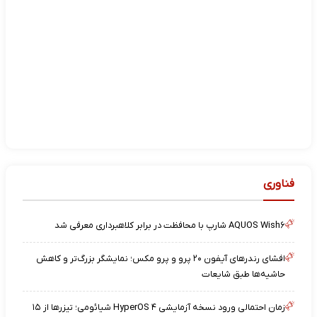
فناوری
AQUOS Wish۶ شارپ با محافظت در برابر کلاهبرداری معرفی شد
افشای رندرهای آیفون ۲۰ پرو و پرو مکس؛ نمایشگر بزرگ‌تر و کاهش
حاشیه‌ها طبق شایعات
زمان احتمالی ورود نسخه آزمایشی HyperOS ۴ شیائومی؛ تیزرها از ۱۵