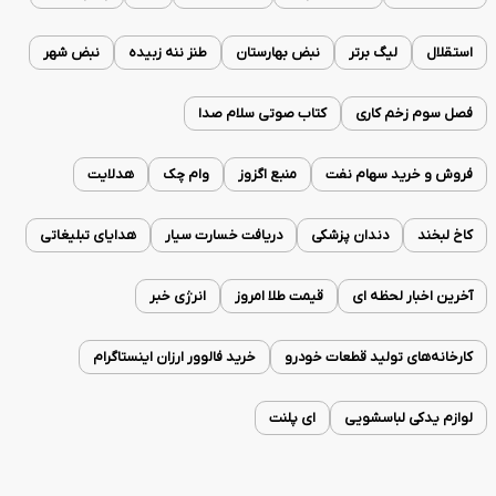
استقلال
لیگ برتر
نبض بهارستان
طنز ننه زبیده
نبض شهر
فصل سوم زخم کاری
کتاب صوتی سلام صدا
فروش و خرید سهام نفت
منبع اگزوز
وام چک
هدلایت
کاخ لبخند
دندان پزشکی
دریافت خسارت سیار
هدایای تبلیغاتی
آخرین اخبار لحظه ای
قیمت طلا امروز
انرژی خبر
کارخانه‌های تولید قطعات خودرو
خرید فالوور ارزان اینستاگرام
لوازم یدکی لباسشویی
ای پلنت