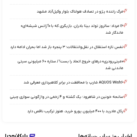
مرگ راننده پژو در تصادف هولناک بلوار وکیل‌آباد مشهد
۱۶ مرداد؛ سالروز تولد بیتا بادران، بازیگری که با «آژانس شیشه‌ای»
ماندگار شد
نفس تازه استقلال در نقل‌وانتقالات؛ ۳ پنجره باز شد اما بحران ادامه دارد
«مینی‌رودری» درهای خروج اتحاد را بست! / ستاره ۶۰ میلیونی سیتی
ماندنی شد
AQUOS Wish۶ شارپ با محافظت در برابر کلاهبرداری معرفی شد
سانحه خونین در شاهرود؛ یک کشته و ۴ زخمی در واژگونی سواری چینی
رئال مادرید با ۴۰۰ میلیون یورو خرید، هنوز ترکیب ناقص دارد