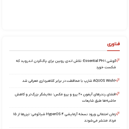
فناوری
گوشی Essential PH-۱؛ تلاش اندی روبین برای پاک‌کردن اندروید که
شکست خورد
AQUOS Wish۶ شارپ با محافظت در برابر کلاهبرداری معرفی شد
افشای رندرهای آیفون ۲۰ پرو و پرو مکس؛ نمایشگر بزرگ‌تر و کاهش
حاشیه‌ها طبق شایعات
زمان احتمالی ورود نسخه آزمایشی HyperOS ۴ شیائومی؛ تیزرها از ۱۵
مرداد منتشر می‌شوند