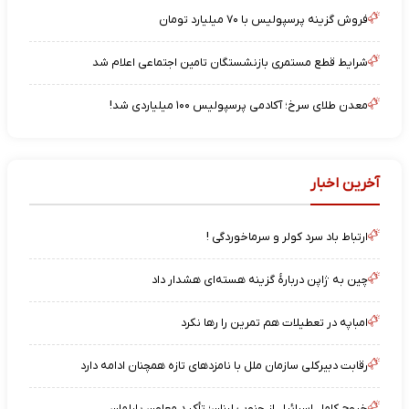
فروش گزینه پرسپولیس با ۷۰ میلیارد تومان
شرایط قطع مستمری بازنشستگان تامین اجتماعی اعلام شد
معدن طلای سرخ؛ آکادمی پرسپولیس ۱۰۰ میلیاردی شد!
آخرین اخبار
ارتباط باد سرد کولر و سرماخوردگی !
چین به ژاپن دربارهٔ گزینه هسته‌ای هشدار داد
امباپه در تعطیلات هم تمرین را رها نکرد
رقابت دبیرکلی سازمان ملل با نامزدهای تازه همچنان ادامه دارد
خروج کامل اسرائیل از جنوب لبنان؛ تأکید معاون پارلمان