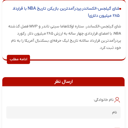
شای گیلجس-الکساندر،پردرآمدترین بازیکن تاریخ NBA با قرارداد
۲۸۵ میلیون دلاری!
شای گیلجس-الکساندر، ستاره اوکلاهاما سیتی تاندر و MVP فصل گذشته
NBA، با امضای قراردادی چهار ساله به ارزش ۲۸۵ میلیون دلار، رکورد
پردرآمدترین قرارداد سالانه تاریخ لیگ حرفه‌ای بسکتبال آمریکا را به نام
خود ثبت کرد.
ادامه مطلب
ارسال نظر
نام خانوادگی: