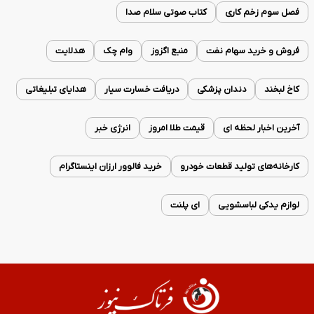
فصل سوم زخم کاری
کتاب صوتی سلام صدا
فروش و خرید سهام نفت
منبع اگزوز
وام چک
هدلایت
کاخ لبخند
دندان پزشکی
دریافت خسارت سیار
هدایای تبلیغاتی
آخرین اخبار لحظه ای
قیمت طلا امروز
انرژی خبر
کارخانه‌های تولید قطعات خودرو
خرید فالوور ارزان اینستاگرام
لوازم یدکی لباسشویی
ای پلنت