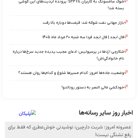
شوک سامسونگ به کاربران S۲۳ FE؛ پرونده آپدیت‌های این گوشی
بسته شد!
بازار جهانی نفت شوکه شد؛ قیمت‌ها دوباره بالا رفت
فال ابجد | فال ابجد فردا سه شنبه ۲۰ مرداد ماه ۱۴۰۵
شکارچی اژدها در پرسپولیس؛ ادعای عجیب پدیده جدید سرخ‌ها درباره
نام خانوادگی‌اش!
وضعیت جاده‌ها امروز؛ کدام مسیرها شلوغ و کدام‌ها روان هستند؟
خودکشی مالی النصر به دستور رونالدو!