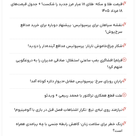
قیمت طلا و سکه؛ طلای ۱۸ عیار مرز جدید را شکست! + جدول قیمت‌های
۱۸ مرداد ۱۴۰۵
نقشه‌ سپاهان برای پرسپولیس؛ پیشنهادِ دوباره برای خرید مدافع
سرخ‌پوش!
شکار چراغ‌خاموش تارتار؛ پرسپولیس مدافع آینده‌دار را دزدید!
فیلم| افشاگریِ بمبِ ساعتیِ استقلال؛ صادقی مدیران را به دروغگویی
متهم کرد!
پایانِ رویای سرخ؛ پرسپولیس مقابل «دیوارِ دلار» کوتاه آمد!
علت قطع همکاری تراکتور با محمد ربیعی + ویدئو
نیازمند روی لبه‌ی تیغ؛ تکرارِ اشتباهاتِ فصل قبل در بازی با آلومینیوم!
زنگ خطر برای سلامت زنان؛ کاهش رابطه جنسی با چه پیامدی همراه
است؟