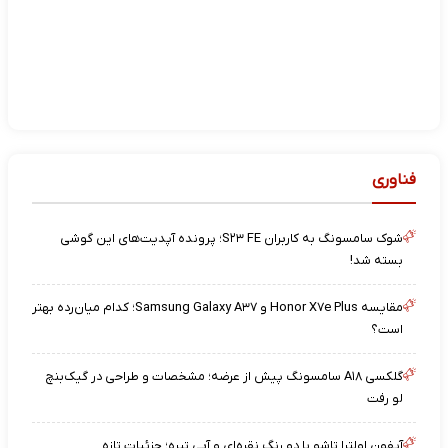
فناوری
شوک سامسونگ به کاربران S۲۳ FE؛ پرونده آپدیت‌های این گوشی
بسته شد!
مقایسه Honor X۷e Plus و Samsung Galaxy A۳۷؛ کدام میان‌رده بهتر
است؟
گلکسی A۱۸ سامسونگ پیش از عرضه؛ مشخصات و طراحی در گیک‌بنچ
لو رفت
آیفون اولترا تاشو با دو رنگ نقره‌ای و آبی تیره؛ جزئیات تازه