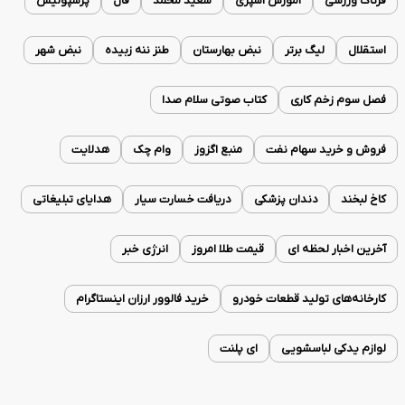
فرتاک ورزشی
آموزش آشپزی
سعید محمد
فال
پرسپولیس
استقلال
لیگ برتر
نبض بهارستان
طنز ننه زبیده
نبض شهر
فصل سوم زخم کاری
کتاب صوتی سلام صدا
فروش و خرید سهام نفت
منبع اگزوز
وام چک
هدلایت
کاخ لبخند
دندان پزشکی
دریافت خسارت سیار
هدایای تبلیغاتی
آخرین اخبار لحظه ای
قیمت طلا امروز
انرژی خبر
کارخانه‌های تولید قطعات خودرو
خرید فالوور ارزان اینستاگرام
لوازم یدکی لباسشویی
ای پلنت