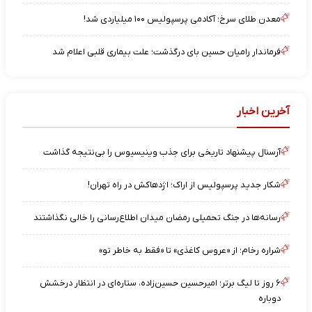
معدن طلای سرخ؛ آکادمی پرسپولیس ۱۰۰ میلیاردی شد!
فرماندار رامیان حسین بای درگذشت؛ علت بیماری قلبی اعلام شد
آخرین اخبار
آرسنال پیشنهاد تاریخی برای جذب وینیسیوس را بی‌نتیجه گذاشت
شکار جدید پرسپولیس از اراک؛ اژدهاکش در راه تهران!
رسانه‌ها در جنگ تحمیلی رمضان میدان اطلاع‌رسانی را خالی نگذاشتند
شراره رخام؛ از «عروس کاغذی» تا «فقط به خاطر تو»
۶ روز تا لیگ برتر؛ امیرحسین حسین‌زاده، ستاره‌ای در انتظار درخشش
دوباره