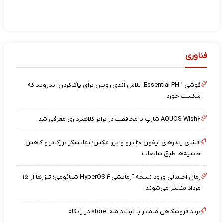
فناوری
گوشی Essential PH-۱؛ تلاش اندی روبین برای پاک‌کردن اندروید که
شکست خورد
AQUOS Wish۶ شارپ با محافظت در برابر کلاهبرداری معرفی شد
افشای رندرهای آیفون ۲۰ پرو و پرو مکس؛ نمایشگر بزرگ‌تر و کاهش
حاشیه‌ها طبق شایعات
زمان احتمالی ورود نسخه آزمایشی HyperOS ۴ شیائومی؛ تیزرها از ۱۵
مرداد منتشر می‌شوند
برند فروشگاهی متمایز با ثبت دامنه .store در رادکام