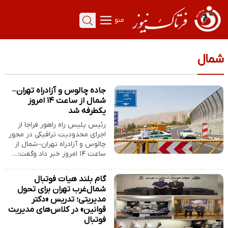
منو
شمال
جاده چالوس و آزادراه تهران–
شمال از ساعت ۱۴ امروز
یکطرفه شد
رئیس پلیس راه راهور فراجا از
اجرای محدودیت ترافیکی در محور
چالوس و آزادراه تهران–شمال از
ساعت ۱۴ امروز خبر داد وگفت:…
گام بلند هیات فوتبال
شمال‌غرب تهران برای تحول
مدیریتی؛ تدریس «دکتر
قوانین» در کلاس‌های مدیریت
فوتبال