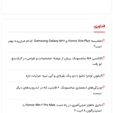
فناوری
مقایسه Honor X۷e Plus و Samsung Galaxy A۳۷؛ کدام میان‌رده بهتر
است؟
گلکسی A۱۸ سامسونگ پیش از عرضه؛ مشخصات و طراحی در گیک‌بنچ
لو رفت
آیفون اولترا تاشو با دو رنگ نقره‌ای و آبی تیره؛ جزئیات تازه
ویژگی‌های انحصاری سامسونگ: ۶ قابلیت که در اندرویدهای دیگر
نیست
باتری ۱۰هزار میلی‌آمپری در راه است؛ Honor Win ۲ Pro Max با
اسنپدراگون ۸ الیت ۶