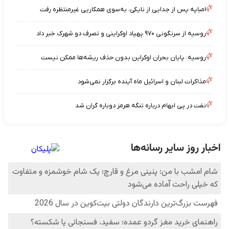
امباپه پس از جدایی از نایکی، به‌سوی همکاریی غیرمنتظره رفت
روسیه از سرنگونی ۹۷۰ پهپاد اوکراینی و تصرف دو شهرک خبر داد
روسیه: پایان بحران اوکراین بدون حذف ریشه‌ها ممکن نیست
مذاکرات لبنان و اسرائیل ماه آینده برگزار نمی‌شود
نفت در پی ابهام درباره تنگه هرمز دوباره گران شد