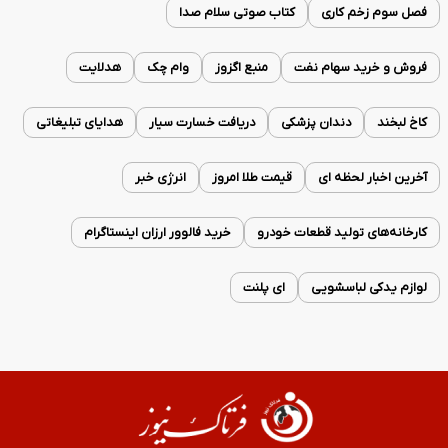
فصل سوم زخم کاری
کتاب صوتی سلام صدا
فروش و خرید سهام نفت
منبع اگزوز
وام چک
هدلایت
کاخ لبخند
دندان پزشکی
دریافت خسارت سیار
هدایای تبلیغاتی
آخرین اخبار لحظه ای
قیمت طلا امروز
انرژی خبر
کارخانه‌های تولید قطعات خودرو
خرید فالوور ارزان اینستاگرام
لوازم یدکی لباسشویی
ای پلنت