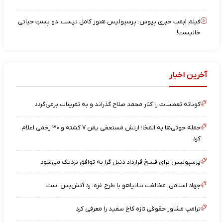
فیلم |بمب خبری پیوس: پرسپولیس هنوز کامل نیست؛ دو پستِ حیاتی
خالیست!
آخرین اخبار
کوناته تعطیلات را کنار محمد صلاح گذراند و به تمرینات برمی‌گردد
حمله حوثی‌ها به المخا؛ ارتش مستعفی یمن ۷ کشته و ۳۰ زخمی اعلام
کرد
پرسپولیس برای فسخ قرارداد دنیل گرا به توافق نزدیک می‌شود
جهاد اسلامی: مخالفت نتانیاهو با طرح غزه، رد آتش‌بس است
ترامپ مشاور حقوقی تازه کاخ سفید را معرفی کرد