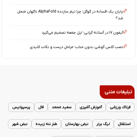
پایان یک افسانه در گوگل؛ چرا تیم سازنده AlphaFold ناگهان منحل
شد؟
آیفون ۱۷ در آستانه گرانی؛ اپل جمعه تصمیم می‌گیرد
نصب گلس گوشی بدون حباب؛ مراحل درست و نکات کلیدی
تبلیغات متنی
فرتاک ورزشی
آموزش آشپزی
سعید محمد
فال
پرسپولیس
استقلال
لیگ برتر
نبض بهارستان
طنز ننه زبیده
نبض شهر