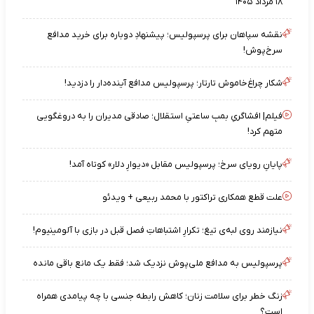
۱۸ مرداد ۱۴۰۵
نقشه‌ سپاهان برای پرسپولیس؛ پیشنهادِ دوباره برای خرید مدافع
سرخ‌پوش!
شکار چراغ‌خاموش تارتار؛ پرسپولیس مدافع آینده‌دار را دزدید!
فیلم| افشاگریِ بمبِ ساعتیِ استقلال؛ صادقی مدیران را به دروغگویی
متهم کرد!
پایانِ رویای سرخ؛ پرسپولیس مقابل «دیوارِ دلار» کوتاه آمد!
علت قطع همکاری تراکتور با محمد ربیعی + ویدئو
نیازمند روی لبه‌ی تیغ؛ تکرارِ اشتباهاتِ فصل قبل در بازی با آلومینیوم!
پرسپولیس به مدافع ملی‌پوش نزدیک شد؛ فقط یک مانع باقی مانده
زنگ خطر برای سلامت زنان؛ کاهش رابطه جنسی با چه پیامدی همراه
است؟