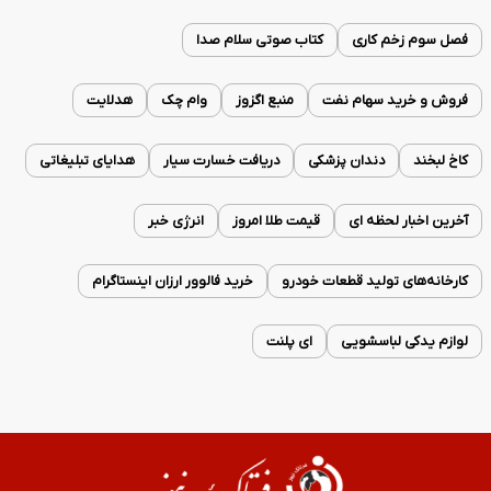
فصل سوم زخم کاری
کتاب صوتی سلام صدا
فروش و خرید سهام نفت
منبع اگزوز
وام چک
هدلایت
کاخ لبخند
دندان پزشکی
دریافت خسارت سیار
هدایای تبلیغاتی
آخرین اخبار لحظه ای
قیمت طلا امروز
انرژی خبر
کارخانه‌های تولید قطعات خودرو
خرید فالوور ارزان اینستاگرام
لوازم یدکی لباسشویی
ای پلنت