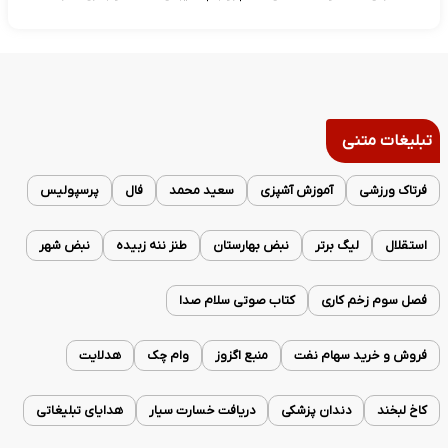
تبلیغات متنی
فرتاک ورزشی
آموزش آشپزی
سعید محمد
فال
پرسپولیس
استقلال
لیگ برتر
نبض بهارستان
طنز ننه زبیده
نبض شهر
فصل سوم زخم کاری
کتاب صوتی سلام صدا
فروش و خرید سهام نفت
منبع اگزوز
وام چک
هدلایت
کاخ لبخند
دندان پزشکی
دریافت خسارت سیار
هدایای تبلیغاتی