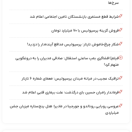
سرخ‌ها
شرایط قطع مستمری بازنشستگان تامین اجتماعی اعلام شد
فروش گزینه پرسپولیس با ۷۰ میلیارد تومان
شکار چراغ‌خاموش تارتار؛ پرسپولیس مدافع آینده‌دار را دزدید!
فیلم| افشاگریِ بمبِ ساعتیِ استقلال؛ صادقی مدیران را به دروغگویی
متهم کرد!
ترافیک عجیب در میانه میدان پرسپولیس؛ معمای شماره ۶ تارتار
فرماندار رامیان حسین بای درگذشت؛ علت بیماری قلبی اعلام شد
عروسی رویایی رونالدو و جورجینا در مادیرا؛ هتل پنج‌ستاره میزبان جشن
میلیاردی