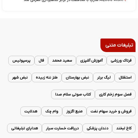
تبلیغات متنی
فرتاک ورزشی
آموزش آشپزی
سعید محمد
فال
پرسپولیس
استقلال
لیگ برتر
نبض بهارستان
طنز ننه زبیده
نبض شهر
فصل سوم زخم کاری
کتاب صوتی سلام صدا
فروش و خرید سهام نفت
منبع اگزوز
وام چک
هدلایت
کاخ لبخند
دندان پزشکی
دریافت خسارت سیار
هدایای تبلیغاتی