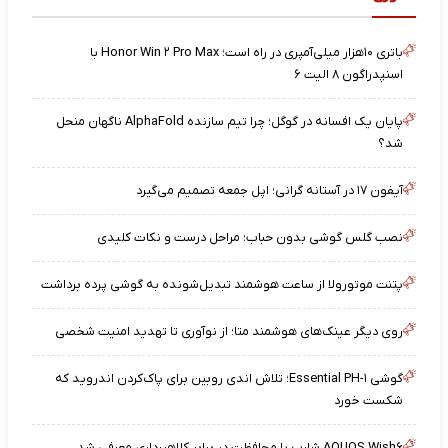
باتری ۱۰هزار میلی‌آمپری در راه است؛ Honor Win ۲ Pro Max با
اسنپدراگون ۸ الیت ۶
پایان یک افسانه در گوگل؛ چرا تیم سازنده AlphaFold ناگهان منحل
شد؟
آیفون ۱۷ در آستانه گرانی؛ اپل جمعه تصمیم می‌گیرد
نصب گلس گوشی بدون حباب؛ مراحل درست و نکات کلیدی
پتنت موتورولا از ساعت هوشمند تبدیل‌شونده به گوشی پرده برداشت
روی دیگر عینک‌های هوشمند متا؛ از نوآوری تا تهدید امنیت شخصی
گوشی Essential PH-۱؛ تلاش اندی روبین برای پاک‌کردن اندروید که
شکست خورد
AQUOS Wish۶ شارپ با محافظت در برابر کلاهبرداری معرفی شد