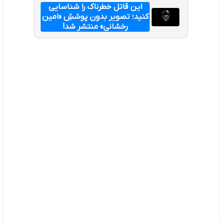
این قاتل خطرناک را شناسایی
کنید؛ تصویر بدون پوششِ «امین
رخشانی» منتشر شد!