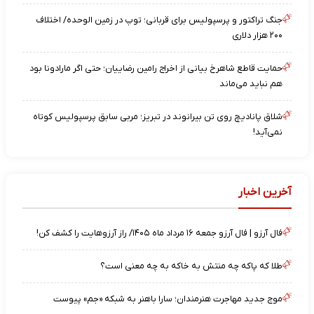
جنگ تراکتور و پرسپولیس برای قربانی؛ توپ در زمین الوحده/ اختلاف
۲۰۰ هزار دلاری
حمایت قاطع شاهرخ بیانی از اخراج رامین رضاییان؛ حتی اگر مارادونا بود
هم نباید می‌ماند
شلاق پانادیچ روی تن بیرانوند در تبریز؛ مربی سابق پرسپولیس کوتاه
نمی‌آید!
آخرین اخبار
فال آرزو | فال آرزو جمعه ۱۶ مرداد ماه ۱۴۰۵/ راز آرزوهایت را کشف کن!
طلا که پاکه چه منتش به خاکه به چه معنی است؟
موج جدید مهاجرت هنرمندان؛ سارا باهنر به شبکه «جم» پیوست