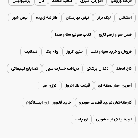
فرتاک ورزشی
آموزش آشپزی
سعید محمد
فال
پرسپولیس
استقلال
لیگ برتر
نبض بهارستان
طنز ننه زبیده
نبض شهر
فصل سوم زخم کاری
کتاب صوتی سلام صدا
فروش و خرید سهام نفت
منبع اگزوز
وام چک
هدلایت
کاخ لبخند
دندان پزشکی
دریافت خسارت سیار
هدایای تبلیغاتی
آخرین اخبار لحظه ای
قیمت طلا امروز
انرژی خبر
کارخانه‌های تولید قطعات خودرو
خرید فالوور ارزان اینستاگرام
لوازم یدکی لباسشویی
ای پلنت