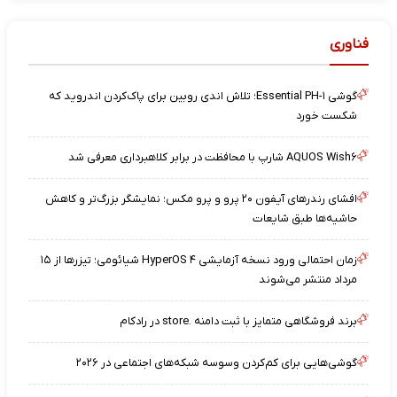
فناوری
گوشی Essential PH-۱؛ تلاش اندی روبین برای پاک‌کردن اندروید که
شکست خورد
AQUOS Wish۶ شارپ با محافظت در برابر کلاهبرداری معرفی شد
افشای رندرهای آیفون ۲۰ پرو و پرو مکس؛ نمایشگر بزرگ‌تر و کاهش
حاشیه‌ها طبق شایعات
زمان احتمالی ورود نسخه آزمایشی HyperOS ۴ شیائومی؛ تیزرها از ۱۵
مرداد منتشر می‌شوند
برند فروشگاهی متمایز با ثبت دامنه .store در رادکام
گوشی‌هایی برای کم‌کردن وسوسه شبکه‌های اجتماعی در ۲۰۲۶