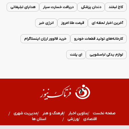
کاخ لبخند
دندان پزشکی
دریافت خسارت سیار
هدایای تبلیغاتی
آخرین اخبار لحظه ای
قیمت طلا امروز
انرژی خبر
کارخانه‌های تولید قطعات خودرو
خرید فالوور ارزان اینستاگرام
لوازم یدکی لباسشویی
ای پلنت
صفحه نخست
عناوین اخبار
فرهنگ و هنر
مدیریت شهری
اقتصادی
ورزشی
سلامت
استان ها