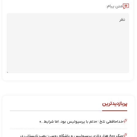
متن پیام:
پربازدیدترین
خداحافظی تلخ ؛ «دلم با پرسپولیس بود، اما شرایط…»
جنگ ۸۰۰ هزار دلاری پرسپولیس و باشگاه روسی؛ بمب تابستانی در