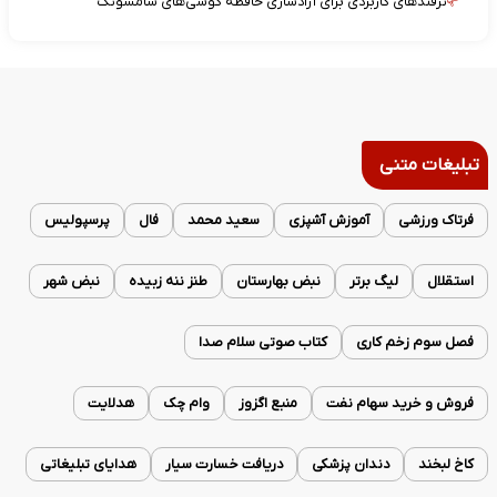
ترفندهای کاربردی برای آزادسازی حافظه گوشی‌های سامسونگ
تبلیغات متنی
فرتاک ورزشی
آموزش آشپزی
سعید محمد
فال
پرسپولیس
استقلال
لیگ برتر
نبض بهارستان
طنز ننه زبیده
نبض شهر
فصل سوم زخم کاری
کتاب صوتی سلام صدا
فروش و خرید سهام نفت
منبع اگزوز
وام چک
هدلایت
کاخ لبخند
دندان پزشکی
دریافت خسارت سیار
هدایای تبلیغاتی