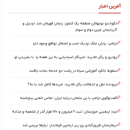
آخرین اخبار
تکواندو نونهالان منطقه یک کشور؛ زنجان قهرمان شد، اردبیل و
آذربایجان غربی دوم و سوم
ترامپ: پایان جنگ نزدیک است و احتمال توافق وجود دارد
رودری و رئال مادرید؛ خبرنگار اسپانیایی به پرز طعنه زد: با نخریدن او...
سقوط بالگرد آموزشی سپاه در رشت؛ دو خدمه نجات یافتند
پرونده نقل و انتقالات رئال مادرید؛ خریدها کامل شد یا نه؟
گفت‌وگوی ترامپ با بن سلمان درباره ایران؛ تماس تلفنی پنج‌شنبه
تردد اربعینی خوزستان؛ ثبت ۲ میلیون و ۱۷۰ هزار گذر از شلمچه و چذابه
بیمارستان فیروزآبادی ری زیر ذره‌بین فرماندار؛ نیازها بررسی شد