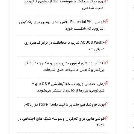
روی دیگر عینک‌های هوشمند متا؛ از نوآوری تا تهدید
امنیت شخصی
گوشی Essential PH-۱؛ تلاش اندی روبین برای پاک‌کردن
اندروید که شکست خورد
AQUOS Wish۶ شارپ با محافظت در برابر کلاهبرداری
معرفی شد
افشای رندرهای آیفون ۲۰ پرو و پرو مکس؛ نمایشگر
بزرگ‌تر و کاهش حاشیه‌ها طبق شایعات
زمان احتمالی ورود نسخه آزمایشی HyperOS ۴
شیائومی؛ تیزرها از ۱۵ مرداد منتشر می‌شوند
برند فروشگاهی متمایز با ثبت دامنه .store در رادکام
گوشی‌هایی برای کم‌کردن وسوسه شبکه‌های اجتماعی در
۲۰۲۶