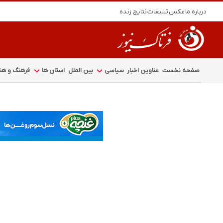
درباره ما
عکس
تبلیغات
نتایج زنده
صفحه نخست
عناوین اخبار
سیاسی
بین الملل
استان ها
فرهنگ و هنر