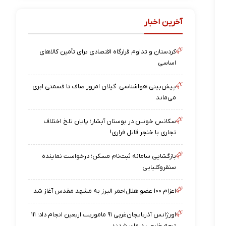
آخرین اخبار
کردستان و تداوم قرارگاه اقتصادی برای تأمین کالاهای
اساسی
پیش‌بینی هواشناسی: گیلان امروز صاف تا قسمتی ابری
می‌ماند
سکانس خونین در بوستان آبشار؛ پایان تلخ اختلاف
تجاری با خنجر قاتل فراری!
بازگشایی سامانه ثبت‌نام مسکن؛ درخواست نماینده
سنقروکلیایی
اعزام ۱۰۰ عضو هلال‌احمر البرز به مشهد مقدس آغاز شد
اورژانس آذربایجان‌غربی ۹۱ ماموریت اربعین انجام داد؛ ۱۱۱
تبعه خارجی درمان شدند