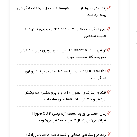
پتنت موتورولا از ساعت هوشمند تبدیل‌شونده به گوشی
پرده برداشت
روی دیگر عینک‌های هوشمند متا؛ از نوآوری تا تهدید
امنیت شخصی
گوشی Essential PH-۱؛ تلاش اندی روبین برای پاک‌کردن
اندروید که شکست خورد
AQUOS Wish۶ شارپ با محافظت در برابر کلاهبرداری
معرفی شد
افشای رندرهای آیفون ۲۰ پرو و پرو مکس؛ نمایشگر
بزرگ‌تر و کاهش حاشیه‌ها طبق شایعات
زمان احتمالی ورود نسخه آزمایشی HyperOS ۴
شیائومی؛ تیزرها از ۱۵ مرداد منتشر می‌شوند
برند فروشگاهی متمایز با ثبت دامنه .store در رادکام