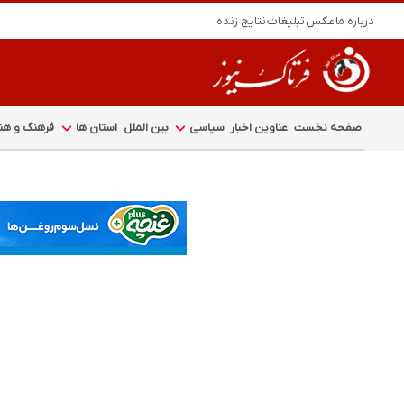
درباره ما
عکس
تبلیغات
نتایج زنده
صفحه نخست
عناوین اخبار
سیاسی
بین الملل
استان ها
فرهنگ و هنر