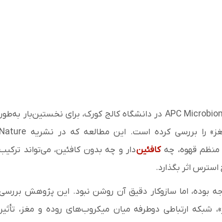
پژوهش جدیدی از مرکز APC Microbiome Ireland در دانشگاه کالج کورک، برای نخستین‌بار به‌طور
جامع سازوکارهای اثرات مثبت قهوه بر «محور روده–مغز» را بررسی کرده است. این مطالعه که در نشریه ure
کافئین‌
دار و چه بدون کافئین، می‌تواند ترکیب
استرس اثر بگذارد.
جه بوده، اما سازوکار دقیق آن روشن نبود. این پژوهش بررسی
، شبکه ارتباطی دوطرفه میان میکروب‌های روده و مغز، تأثیر