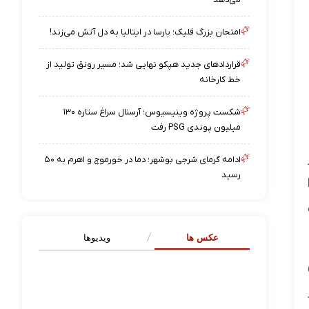
امتحان بزرگ فلیک؛ بارسا در ایتالیا به دل آتش می‌زند!
قراردادهای جدید هپکو نهایی شد؛ مسیر رونق تولید از
خط کارخانه
شکست پروژه وینیسیوس؛ آرسنال سراغ ستاره ۱۳۰
میلیون پوندی PSG رفت
ادامه گرمای شرجی بوشهر؛ دما در خورموج و اهرم به ۵۰
رسید
Nat
عکس ها
ویدیوها