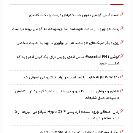
نصب گلس گوشی بدون حباب؛ مراحل درست و نکات کلیدی
پتنت موتورولا از ساعت هوشمند تبدیل‌شونده به گوشی پرده برداشت
روی دیگر عینک‌های هوشمند متا؛ از نوآوری تا تهدید امنیت شخصی
گوشی Essential PH-۱؛ تلاش اندی روبین برای پاک‌کردن اندروید که
شکست خورد
AQUOS Wish۶ شارپ با محافظت در برابر کلاهبرداری معرفی شد
افشای رندرهای آیفون ۲۰ پرو و پرو مکس؛ نمایشگر بزرگ‌تر و کاهش
حاشیه‌ها طبق شایعات
زمان احتمالی ورود نسخه آزمایشی HyperOS ۴ شیائومی؛ تیزرها از ۱۵
مرداد منتشر می‌شوند
برند فروشگاهی متمایز با ثبت دامنه .store در رادکام