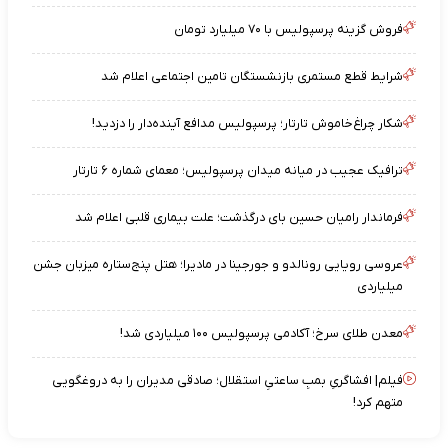
فروش گزینه پرسپولیس با ۷۰ میلیارد تومان
شرایط قطع مستمری بازنشستگان تامین اجتماعی اعلام شد
شکار چراغ‌خاموش تارتار؛ پرسپولیس مدافع آینده‌دار را دزدید!
ترافیک عجیب در میانه میدان پرسپولیس؛ معمای شماره ۶ تارتار
فرماندار رامیان حسین بای درگذشت؛ علت بیماری قلبی اعلام شد
عروسی رویایی رونالدو و جورجینا در مادیرا؛ هتل پنج‌ستاره میزبان جشن
میلیاردی
معدن طلای سرخ؛ آکادمی پرسپولیس ۱۰۰ میلیاردی شد!
فیلم| افشاگریِ بمبِ ساعتیِ استقلال؛ صادقی مدیران را به دروغگویی
متهم کرد!