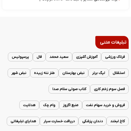
تبلیغات متنی
فرتاک ورزشی
آموزش آشپزی
سعید محمد
فال
پرسپولیس
استقلال
لیگ برتر
نبض بهارستان
طنز ننه زبیده
نبض شهر
فصل سوم زخم کاری
کتاب صوتی سلام صدا
فروش و خرید سهام نفت
منبع اگزوز
وام چک
هدلایت
کاخ لبخند
دندان پزشکی
دریافت خسارت سیار
هدایای تبلیغاتی