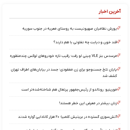
آخرین اخبار
یورش نظامیان صهیونیست به روستای معریه در جنوب سوریه
قند خون و دیابت چه تفاوتی با هم دارند؟
مرسدس بنز VLE چینی لو رفت؛ رقیب تازه خودروهای لوکس چندمنظوره
پایان تلخ جست‌وجو برای زن مفقودی؛ جسد در بیابان‌های اطراف تهران
کشف شد
مورینیو: رونالدو از رئیس‌جمهور پرتغال هم شناخته‌شده‌تر است
زنان بیشتر در معرض این خطر هستند!
آتش‌سوزی گسترده در بریتیش کلمبیا؛ ۲۰ هزار کانادایی آواره شدند