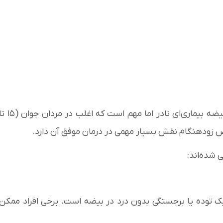
به نقل از clevelandclinic، سرطان بیضه بیماری‌ای نادر اما مهم است که اغلب در مردان جو
 شده‌اند:
یک توده یا برجستگی بدون درد در بیضه است. برخی افراد ممکن