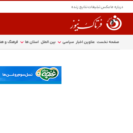
درباره ما
عکس
تبلیغات
نتایج زنده
صفحه نخست
عناوین اخبار
سیاسی
بین الملل
استان ها
فرهنگ و هنر