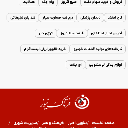
فروش و خرید سهام نفت
منبع اگزوز
وام چک
هدلایت
کاخ لبخند
دندان پزشکی
دریافت خسارت سیار
هدایای تبلیغاتی
آخرین اخبار لحظه ای
قیمت طلا امروز
انرژی خبر
کارخانه‌های تولید قطعات خودرو
خرید فالوور ارزان اینستاگرام
لوازم یدکی لباسشویی
ای پلنت
صفحه نخست
عناوین اخبار
فرهنگ و هنر
مدیریت شهری