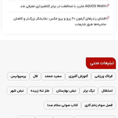
AQUOS Wish۶ شارپ با محافظت در برابر کلاهبرداری معرفی شد
افشای رندرهای آیفون ۲۰ پرو و پرو مکس؛ نمایشگر بزرگ‌تر و کاهش
حاشیه‌ها طبق شایعات
تبلیغات متنی
فرتاک ورزشی
آموزش آشپزی
سعید محمد
فال
پرسپولیس
استقلال
لیگ برتر
نبض بهارستان
طنز ننه زبیده
نبض شهر
فصل سوم زخم کاری
کتاب صوتی سلام صدا