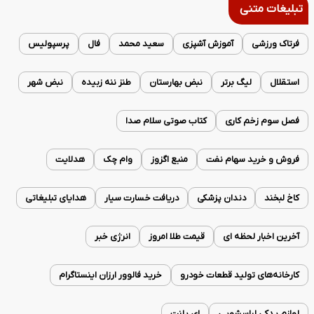
تبلیغات متنی
فرتاک ورزشی
آموزش آشپزی
سعید محمد
فال
پرسپولیس
استقلال
لیگ برتر
نبض بهارستان
طنز ننه زبیده
نبض شهر
فصل سوم زخم کاری
کتاب صوتی سلام صدا
فروش و خرید سهام نفت
منبع اگزوز
وام چک
هدلایت
کاخ لبخند
دندان پزشکی
دریافت خسارت سیار
هدایای تبلیغاتی
آخرین اخبار لحظه ای
قیمت طلا امروز
انرژی خبر
کارخانه‌های تولید قطعات خودرو
خرید فالوور ارزان اینستاگرام
لوازم یدکی لباسشویی
ای پلنت