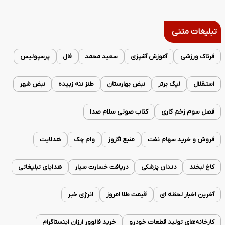
تبلیغات متنی
فرتاک ورزشی
آموزش آشپزی
سعید محمد
فال
پرسپولیس
استقلال
لیگ برتر
نبض بهارستان
طنز ننه زبیده
نبض شهر
فصل سوم زخم کاری
کتاب صوتی سلام صدا
فروش و خرید سهام نفت
منبع اگزوز
وام چک
هدلایت
کاخ لبخند
دندان پزشکی
دریافت خسارت سیار
هدایای تبلیغاتی
آخرین اخبار لحظه ای
قیمت طلا امروز
انرژی خبر
کارخانه‌های تولید قطعات خودرو
خرید فالوور ارزان اینستاگرام