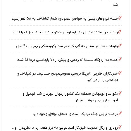
شد
حمله نیروهای یمنی به مواضع سعودی؛ شمار کشته‌ها به ۵۸ نفر رسید
رودری در آستانه انتقال به بارسلونا؛ رومانو جزئیات حرکت بزرگ را گفت
واردات نفت عربستان به آمریکا صفر شد؛ رکوردشکنی پس از ۴۰ سال
حمله به اردوگاه قلندیا ۵۱ زخمی و بیش از ۷۰ بازداشتی برجا گذاشت
خبرنگاران خارجی؛ آمریکا بررسی عمومی‌بودن حساب‌ها در شبکه‌های
اجتماعی را الزامی کرد
تکواندو نونهالان منطقه یک کشور؛ زنجان قهرمان شد، اردبیل و
آذربایجان غربی دوم و سوم
ترامپ: پایان جنگ نزدیک است و احتمال توافق وجود دارد
رودری و رئال مادرید؛ خبرنگار اسپانیایی به پرز طعنه زد: با نخریدن او...