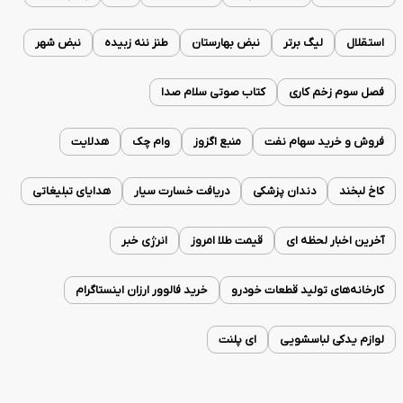
استقلال
لیگ برتر
نبض بهارستان
طنز ننه زبیده
نبض شهر
فصل سوم زخم کاری
کتاب صوتی سلام صدا
فروش و خرید سهام نفت
منبع اگزوز
وام چک
هدلایت
کاخ لبخند
دندان پزشکی
دریافت خسارت سیار
هدایای تبلیغاتی
آخرین اخبار لحظه ای
قیمت طلا امروز
انرژی خبر
کارخانه‌های تولید قطعات خودرو
خرید فالوور ارزان اینستاگرام
لوازم یدکی لباسشویی
ای پلنت