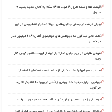
قیمت طلا و سکه امروز ۱۹ مرداد ۱۴۰۵؛ سکه به کانال جدید رسید +
جدول
ردپای ترامپ در جنبش جدایی‌طلبی آلبرتا؛ تصمیم همه‌پرسی در مهر
کمک مالی پنتاگون به پژوهش‌های دوکاربردی آلمان؛ ۲۰.۴ میلیون دلار
در ۷ سال
مهدی طارمی در اروپا جایی ندارد؛ بار دوم از فهرست المپیاکوس کنار
رفت
طلا در مسیر ابهام/ عقب‌نشینی از سقف هفت هفته‌ای ادامه دارد
جولیان آلوارز ناپدید شد؛ رومرو از تأخیر در ورود به اتلتیکومادرید
می‌گوید
نارضایتی از دولت میلی در آرژانتین با افت حمایت جوانان بالا رفت
بازارهای سهام آسیا همسو با وال‌استریت در مسیر صعود قرار گرفتند