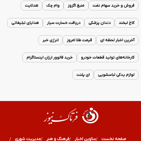
فروش و خرید سهام نفت
منبع اگزوز
وام چک
هدلایت
کاخ لبخند
دندان پزشکی
دریافت خسارت سیار
هدایای تبلیغاتی
آخرین اخبار لحظه ای
قیمت طلا امروز
انرژی خبر
کارخانه‌های تولید قطعات خودرو
خرید فالوور ارزان اینستاگرام
لوازم یدکی لباسشویی
ای پلنت
صفحه نخست
عناوین اخبار
فرهنگ و هنر
مدیریت شهری