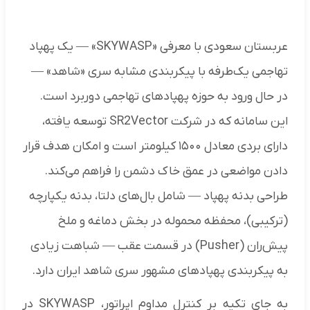
عربستان سعودی با معرفی «SKYWASP» — یک پهپاد
تهاجمی یک‌طرفه با پیکربندی مشابه سری «شاهد» —
در حال ورود به حوزه پهپادهای تهاجمی دوربرد است.
این سامانه که در شرکت SR2Vector توسعه یافته،
دارای بردی معادل ۱۵۰۰ کیلومتر است و امکان هدف قرار
دادن مواضعی در عمق خاک دشمن را فراهم می‌کند.
طراحی بدنه پهپاد — شامل بال‌های دلتا، بدنه یکپارچه
(ترکیبی)، محفظه محموله در بخش دماغه و ملخ
پیش‌ران (Pusher) در قسمت عقب — شباهت زیادی
به پیکربندی پهپادهای مشهور سری شاهد ایران دارد.
به جای تکیه بر کنترل مداوم اپراتور، SKYWASP در