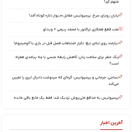
متهم کرد!
پایانِ رویای سرخ؛ پرسپولیس مقابل «دیوارِ دلار» کوتاه آمد!
علت قطع همکاری تراکتور با محمد ربیعی + ویدئو
نیازمند روی لبه‌ی تیغ؛ تکرارِ اشتباهاتِ فصل قبل در بازی با آلومینیوم!
زنگ خطر برای سلامت زنان؛ کاهش رابطه جنسی با چه پیامدی همراه
است؟
نساجی، جرجانی و پرسپولیس؛ گره‌ای که سرنوشت دانیال ایری را تعیین
می‌کند
پرسپولیس به مدافع ملی‌پوش نزدیک شد؛ فقط یک مانع باقی مانده
آخرین اخبار