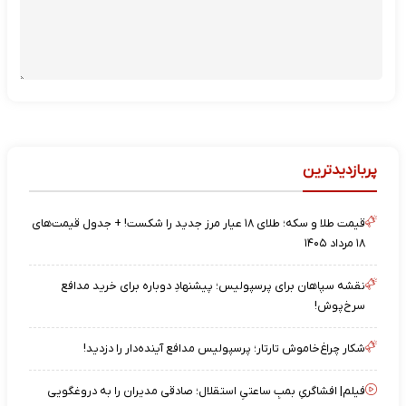
پربازدیدترین
قیمت طلا و سکه؛ طلای ۱۸ عیار مرز جدید را شکست! + جدول قیمت‌های
۱۸ مرداد ۱۴۰۵
نقشه‌ سپاهان برای پرسپولیس؛ پیشنهادِ دوباره برای خرید مدافع
سرخ‌پوش!
شکار چراغ‌خاموش تارتار؛ پرسپولیس مدافع آینده‌دار را دزدید!
فیلم| افشاگریِ بمبِ ساعتیِ استقلال؛ صادقی مدیران را به دروغگویی