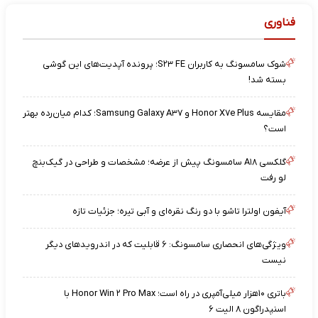
فناوری
شوک سامسونگ به کاربران S۲۳ FE؛ پرونده آپدیت‌های این گوشی
بسته شد!
مقایسه Honor X۷e Plus و Samsung Galaxy A۳۷؛ کدام میان‌رده بهتر
است؟
گلکسی A۱۸ سامسونگ پیش از عرضه؛ مشخصات و طراحی در گیک‌بنچ
لو رفت
آیفون اولترا تاشو با دو رنگ نقره‌ای و آبی تیره؛ جزئیات تازه
ویژگی‌های انحصاری سامسونگ: ۶ قابلیت که در اندرویدهای دیگر
نیست
باتری ۱۰هزار میلی‌آمپری در راه است؛ Honor Win ۲ Pro Max با
اسنپدراگون ۸ الیت ۶