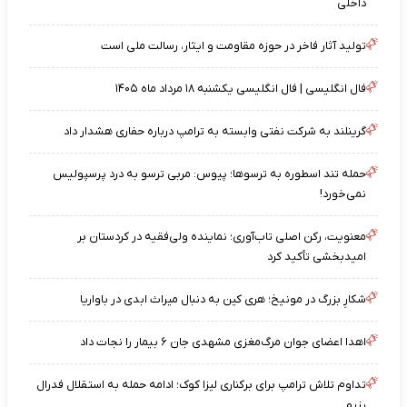
داخلی
تولید آثار فاخر در حوزه مقاومت و ایثار، رسالت ملی است
فال انگلیسی | فال انگلیسی یکشنبه ۱۸ مرداد ماه ۱۴۰۵
گرینلند به شرکت نفتی وابسته به ترامپ درباره حفاری هشدار داد
حمله تند اسطوره به ترسوها؛ پیوس: مربی ترسو به درد پرسپولیس
نمی‌خورد!
معنویت، رکن اصلی تاب‌آوری؛ نماینده ولی‌فقیه در کردستان بر
امیدبخشی تأکید کرد
شکارِ بزرگ در مونیخ؛ هری کین به دنبال میراث ابدی در باواریا
اهدا اعضای جوان مرگ‌مغزی مشهدی جان ۶ بیمار را نجات داد
تداوم تلاش ترامپ برای برکناری لیزا کوک؛ ادامه حمله به استقلال فدرال
رزرو