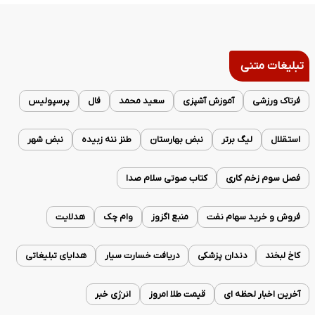
تبلیغات متنی
فرتاک ورزشی
آموزش آشپزی
سعید محمد
فال
پرسپولیس
استقلال
لیگ برتر
نبض بهارستان
طنز ننه زبیده
نبض شهر
فصل سوم زخم کاری
کتاب صوتی سلام صدا
فروش و خرید سهام نفت
منبع اگزوز
وام چک
هدلایت
کاخ لبخند
دندان پزشکی
دریافت خسارت سیار
هدایای تبلیغاتی
آخرین اخبار لحظه ای
قیمت طلا امروز
انرژی خبر