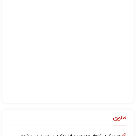
فناوری
روی دیگر عینک‌های هوشمند متا؛ از نوآوری تا تهدید امنیت شخصی