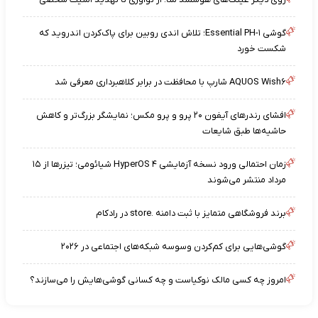
گوشی Essential PH-۱؛ تلاش اندی روبین برای پاک‌کردن اندروید که
شکست خورد
AQUOS Wish۶ شارپ با محافظت در برابر کلاهبرداری معرفی شد
افشای رندرهای آیفون ۲۰ پرو و پرو مکس؛ نمایشگر بزرگ‌تر و کاهش
حاشیه‌ها طبق شایعات
زمان احتمالی ورود نسخه آزمایشی HyperOS ۴ شیائومی؛ تیزرها از ۱۵
مرداد منتشر می‌شوند
برند فروشگاهی متمایز با ثبت دامنه .store در رادکام
گوشی‌هایی برای کم‌کردن وسوسه شبکه‌های اجتماعی در ۲۰۲۶
امروز چه کسی مالک نوکیاست و چه کسانی گوشی‌هایش را می‌سازند؟