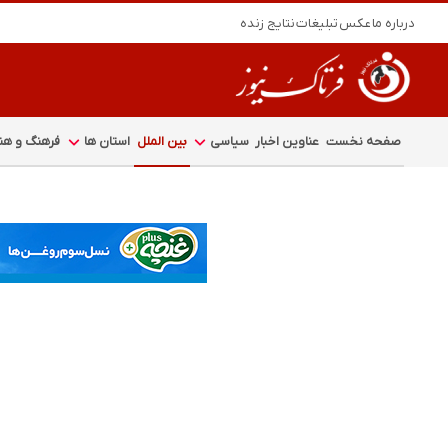
درباره ما
عکس
تبلیغات
نتایج زنده
صفحه نخست
عناوین اخبار
سیاسی
بین الملل
استان ها
فرهنگ و هنر