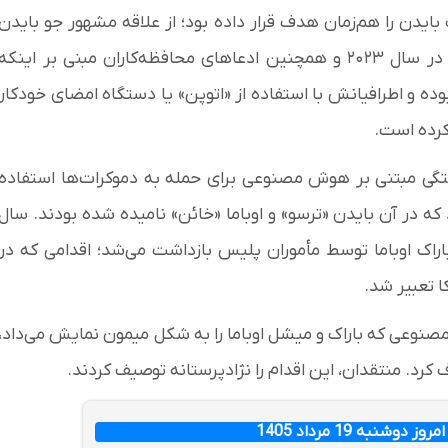
دن را هم‌زمان هدف قرار داده بود؛ از علاقه مشهور جو بایدن
به بستنی گرفته تا ماجرای کشف کوکائین در کاخ سفید در سال ۲۰۲۳ و همچنین ادعاهای محافظه‌کاران مبنی بر اینکه
وده و اطرافیانش با استفاده از «اتوپن» یا دستگاه امضای خودکار
 کرده است.
ختگی مبتنی بر هوش مصنوعی برای حمله به دموکرات‌ها استفاده
ه در آن بایدن «ترسو» و اوباما «خائن» نامیده شده بودند. سال
راک اوباما توسط مأموران پلیس بازداشت می‌شد؛ اقدامی که در
صنوعی که باراک و میشل اوباما را به شکل میمون نمایش می‌داد،
کرد. منتقدان، این اقدام را نژادپرستانه توصیف کردند.
دوشنبه 19 مرداد 1405