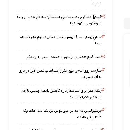
دزدید!
فیلم| افشاگریِ بمبِ ساعتیِ استقلال؛ صادقی مدیران را به
دروغگویی متهم کرد!
پایانِ رویای سرخ؛ پرسپولیس مقابل «دیوارِ دلار» کوتاه
آمد!
علت قطع همکاری تراکتور با محمد ربیعی + ویدئو
نیازمند روی لبه‌ی تیغ؛ تکرارِ اشتباهاتِ فصل قبل در بازی
با آلومینیوم!
زنگ خطر برای سلامت زنان؛ کاهش رابطه جنسی با چه
پیامدی همراه است؟
پرسپولیس به مدافع ملی‌پوش نزدیک شد؛ فقط یک
مانع باقی مانده