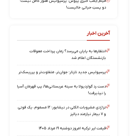
فیلم |بمب خبری پیوس: پرسپولیس هنوز کامل نیست؛
دو پستِ حیاتی خالیست!
آخرین اخبار
انتظارها به پایان می‌رسد؟ زمان پرداخت معوقات
بازنشستگان اعلام شد
پرسپولیس جدید تارتار؛ جوان‌تر، متفاوت‌تر و پرریسک‌تر
دست رد گواردیولا به سینه عربستانی‌ها/ پپ قهرمان آسیا
را نپذیرفت!
تراژدی مشروبات الکلی در نیشابور؛ ۱۲ مسموم، یک فوتی
و ۷ بیمار نیازمند دیالیز
قیمت لیر ترکیه امروز دوشنبه ۱۹ مرداد ۱۴۰۵