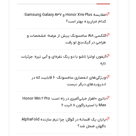
مقایسه Honor X۷e Plus و Samsung Galaxy A۳۷؛
کدام میان‌رده بهتر است؟
گلکسی A۱۸ سامسونگ پیش از عرضه؛ مشخصات و
طراحی در گیک‌بنچ لو رفت
آیفون اولترا تاشو با دو رنگ نقره‌ای و آبی تیره؛ جزئیات
تازه
ویژگی‌های انحصاری سامسونگ: ۶ قابلیت که در
اندرویدهای دیگر نیست
باتری ۱۰هزار میلی‌آمپری در راه است؛ Honor Win ۲ Pro
Max با اسنپدراگون ۸ الیت ۶
پایان یک افسانه در گوگل؛ چرا تیم سازنده AlphaFold
ناگهان منحل شد؟