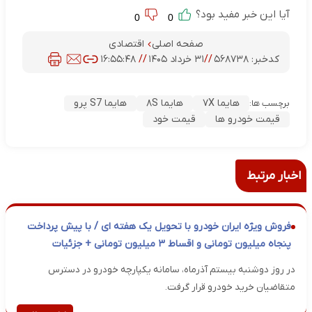
آیا این خبر مفید بود؟
0
0
صفحه اصلی
اقتصادی
کدخبر:
۵۶۸۷۳۸
//
۳۱ خرداد ۱۴۰۵
//
۱۶:۵۵:۴۸
هایما ۷X
هایما ۸S
هایما S7 پرو
برچسب ها:
قیمت خودرو ها
قیمت خود
اخبار مرتبط
فروش ویژه ایران خودرو با تحویل یک هفته ای / با پیش پرداخت
پنجاه میلیون تومانی و اقساط ۳ میلیون تومانی + جزئیات
در روز دوشنبه بیستم آذرماه، سامانه یکپارچه خودرو در دسترس
متقاضیان خرید خودرو قرار گرفت.