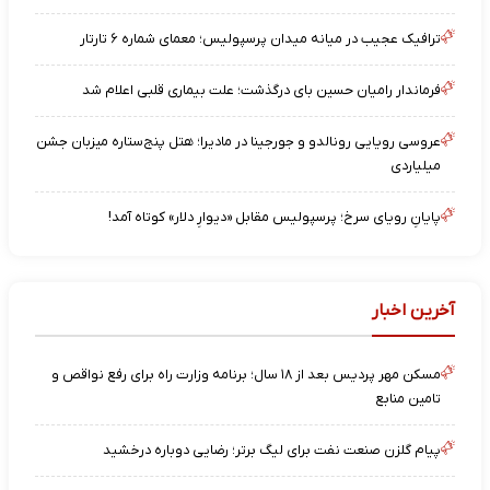
ترافیک عجیب در میانه میدان پرسپولیس؛ معمای شماره ۶ تارتار
فرماندار رامیان حسین بای درگذشت؛ علت بیماری قلبی اعلام شد
عروسی رویایی رونالدو و جورجینا در مادیرا؛ هتل پنج‌ستاره میزبان جشن
میلیاردی
پایانِ رویای سرخ؛ پرسپولیس مقابل «دیوارِ دلار» کوتاه آمد!
آخرین اخبار
مسکن مهر پردیس بعد از ۱۸ سال؛ برنامه وزارت راه برای رفع نواقص و
تامین منابع
پیام گلزن صنعت نفت برای لیگ برتر؛ رضایی دوباره درخشید