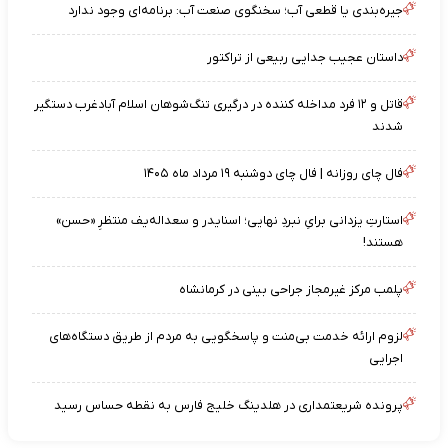
جیره‌بندی یا قطعی آب؛ سخنگوی صنعت آب: برنامه‌ای وجود ندارد
داستان عجیب جدایی ربیعی از تراکتور
قاتل و ۱۲ فرد مداخله کننده در درگیری تنگ‌شوهان اسلام آبادغرب دستگیر
شدند
فال چای روزانه | فال چای دوشنبه ۱۹ مرداد ماه ۱۴۰۵
استارتِ یزدانی برایِ نبردِ نهایی؛ اسنایدر و سعداله‌یف منتظرِ «حسن»
هستند!
پلمب مرکز غیرمجاز جراحی بینی در کرمانشاه
لزوم ارائه خدمت بی‌منت و پاسخگویی به مردم از طریق دستگاه‌های
اجرایی
پرونده شریعتمداری در هلدینگ خلیج فارس به نقطه حساس رسید