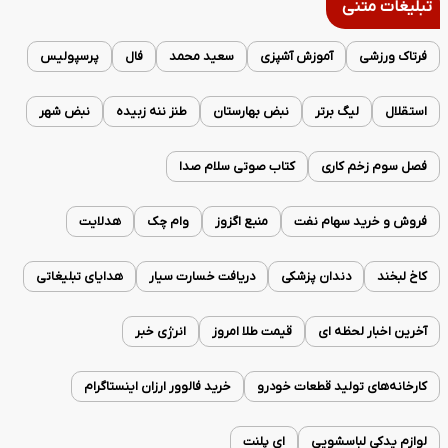
تبلیغات متنی
فرتاک ورزشی
آموزش آشپزی
سعید محمد
فال
پرسپولیس
استقلال
لیگ برتر
نبض بهارستان
طنز ننه زبیده
نبض شهر
فصل سوم زخم کاری
کتاب صوتی سلام صدا
فروش و خرید سهام نفت
منبع اگزوز
وام چک
هدلایت
کاخ لبخند
دندان پزشکی
دریافت خسارت سیار
هدایای تبلیغاتی
آخرین اخبار لحظه ای
قیمت طلا امروز
انرژی خبر
کارخانه‌های تولید قطعات خودرو
خرید فالوور ارزان اینستاگرام
لوازم یدکی لباسشویی
ای پلنت