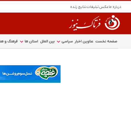
درباره ما
عکس
تبلیغات
نتایج زنده
صفحه نخست
عناوین اخبار
سیاسی
بین الملل
استان ها
فرهنگ و هنر