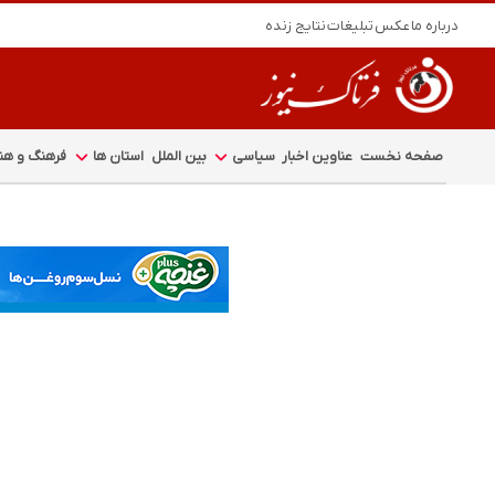
درباره ما
عکس
تبلیغات
نتایج زنده
صفحه نخست
عناوین اخبار
سیاسی
بین الملل
استان ها
فرهنگ و هنر