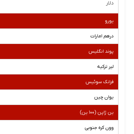
دلار
یورو
درهم امارات
پوند انگلیس
لیر ترکیه
فرانک سوئیس
یوان چین
ین ژاپن (۱۰۰ ین)
وون کره جنوبی