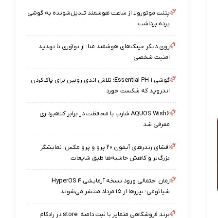
پتنت موتورولا از ساعت هوشمند تبدیل‌شونده به گوشی
پرده برداشت
روی دیگر عینک‌های هوشمند متا؛ از نوآوری تا تهدید
امنیت شخصی
گوشی Essential PH-۱؛ تلاش اندی روبین برای پاک‌کردن
اندروید که شکست خورد
AQUOS Wish۶ شارپ با محافظت در برابر کلاهبرداری
معرفی شد
افشای رندرهای آیفون ۲۰ پرو و پرو مکس؛ نمایشگر
بزرگ‌تر و کاهش حاشیه‌ها طبق شایعات
زمان احتمالی ورود نسخه آزمایشی HyperOS ۴
شیائومی؛ تیزرها از ۱۵ مرداد منتشر می‌شوند
برند فروشگاهی متمایز با ثبت دامنه .store در رادکام