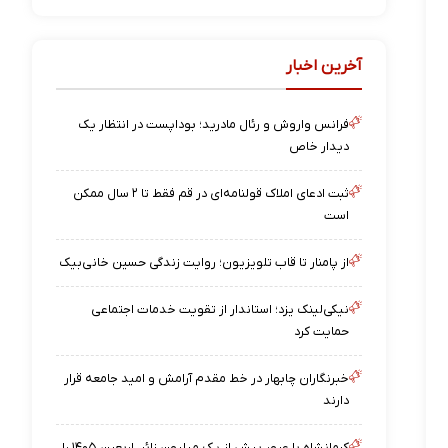
آخرین اخبار
فرانس واروش و رئال مادرید؛ بوداپست در انتظار یک
دیدار خاص
ثبت ادعای املاک قولنامه‌ای در قم فقط تا ۲ سال ممکن
است
از پامنار تا قاب تلویزیون؛ روایت زندگی حسین خانی‌بیک
نیکی‌لینک یزد؛ استاندار از تقویت خدمات اجتماعی
حمایت کرد
خبرنگاران چابهار در خط مقدم آرامش و امید جامعه قرار
دارند
کرمانشاه با عبور بیش از یک میلیون زائر، اربعین ۱۴۰۵ را