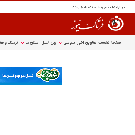
درباره ما
عکس
تبلیغات
نتایج زنده
صفحه نخست
عناوین اخبار
سیاسی
بین الملل
استان ها
فرهنگ و هنر