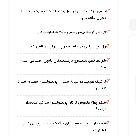
نفس تازه استقلال در نقل‌وانتقالات؛ ۳ پنجره باز شد اما
بحران ادامه دارد
فروش گزینه پرسپولیس با ۷۰ میلیارد تومان
راز غیبت یاغیِ بی‌حاشیه در پرسپولیس فاش شد!
شرایط قطع مستمری بازنشستگان تامین اجتماعی اعلام
شد
ترافیک عجیب در میانه میدان پرسپولیس؛ معمای شماره
۶ تارتار
شکار چراغ‌خاموش تارتار؛ پرسپولیس مدافع آینده‌دار را
دزدید!
فرماندار رامیان حسین بای درگذشت؛ علت بیماری قلبی
اعلام شد