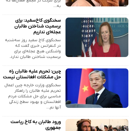
برای شرکت در مجمع افغان‌ها که
به…
سخنگوی کا‌خ‌سفید: برای
برسمیت شناختن طالبان
عجله‌ای نداریم
سخنگوی کاخ سفید روز سه‌شنبه
در کنفرانس خبری گفت که
واشنگتن هیچ عجله‌ای برای
برسمیت شناختن طالبان ندارد.
چین: تحریم علیه طالبان راه
حل مشکلات افغانستان نیست
سخنگوی وزارت خارجه چین اعمال
تحریم علیه طالبان را راهکار
مناسبی برای حل مشکلات مردم
افغانستان و بهبود سطح زندگی
آنها نم…
ورود طالبان به کاخ ریاست
جمهوری