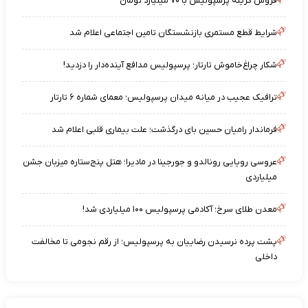
فروش گزینه پرسپولیس با ۷۰ میلیارد تومان
شرایط قطع مستمری بازنشستگان تامین اجتماعی اعلام شد
شکار چراغ‌خاموش تارتار؛ پرسپولیس مدافع آینده‌دار را دزدید!
ترافیک عجیب در میانه میدان پرسپولیس؛ معمای شماره ۶ تارتار
فرماندار رامیان حسین بای درگذشت؛ علت بیماری قلبی اعلام شد
عروسی رویایی رونالدو و جورجینا در مادیرا؛ هتل پنج‌ستاره میزبان جشن
میلیاردی
معدن طلای سرخ؛ آکادمی پرسپولیس ۱۰۰ میلیاردی شد!
پشت پرده نرسیدن رضاییان به پرسپولیس؛ از رقم نجومی تا مخالفت
داخلی