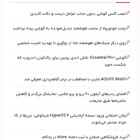
نصب گلس گوشی بدون حباب؛ مراحل درست و نکات کلیدی
پتنت موتورولا از ساعت هوشمند تبدیل‌شونده به گوشی پرده برداشت
روی دیگر عینک‌های هوشمند متا؛ از نوآوری تا تهدید امنیت شخصی
گوشی Essential PH-۱؛ تلاش اندی روبین برای پاک‌کردن اندروید که
شکست خورد
AQUOS Wish۶ شارپ با محافظت در برابر کلاهبرداری معرفی شد
افشای رندرهای آیفون ۲۰ پرو و پرو مکس؛ نمایشگر بزرگ‌تر و کاهش
حاشیه‌ها طبق شایعات
زمان احتمالی ورود نسخه آزمایشی HyperOS ۴ شیائومی؛ تیزرها از ۱۵
مرداد منتشر می‌شوند
برند فروشگاهی متمایز با ثبت دامنه .store در رادکام