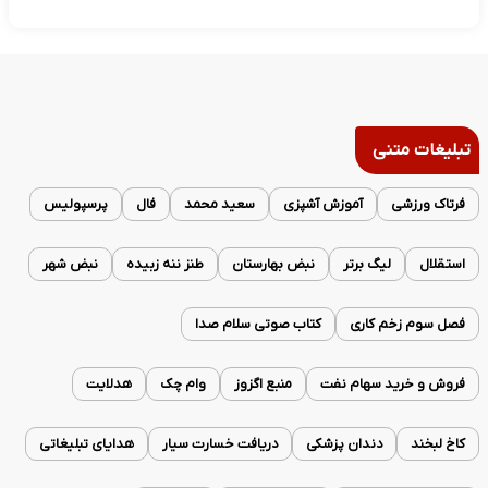
تبلیغات متنی
فرتاک ورزشی
آموزش آشپزی
سعید محمد
فال
پرسپولیس
استقلال
لیگ برتر
نبض بهارستان
طنز ننه زبیده
نبض شهر
فصل سوم زخم کاری
کتاب صوتی سلام صدا
فروش و خرید سهام نفت
منبع اگزوز
وام چک
هدلایت
کاخ لبخند
دندان پزشکی
دریافت خسارت سیار
هدایای تبلیغاتی