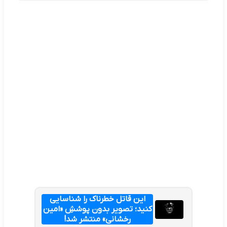
این قاتل خطرناک را شناسایی
کنید؛ تصویر بدون پوششِ «امین
رخشانی» منتشر شد!