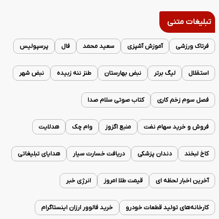
تبلیغات متنی
فرتاک ورزشی
آموزش آشپزی
سعید محمد
فال
پرسپولیس
استقلال
لیگ برتر
نبض بهارستان
طنز ننه زبیده
نبض شهر
فصل سوم زخم کاری
کتاب صوتی سلام صدا
فروش و خرید سهام نفت
منبع اگزوز
وام چک
هدلایت
کاخ لبخند
دندان پزشکی
دریافت خسارت سیار
هدایای تبلیغاتی
آخرین اخبار لحظه ای
قیمت طلا امروز
انرژی خبر
کارخانه‌های تولید قطعات خودرو
خرید فالوور ارزان اینستاگرام