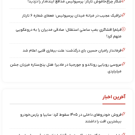
شکار چراغ‌خاموش تارتار؛ پرسپولیس مدافع آینده‌دار را دزدید!
ترافیک عجیب در میانه میدان پرسپولیس؛ معمای شماره ۶ تارتار
فیلم| افشاگریِ بمبِ ساعتیِ استقلال؛ صادقی مدیران را به دروغگویی
متهم کرد!
فرماندار رامیان حسین بای درگذشت؛ علت بیماری قلبی اعلام شد
عروسی رویایی رونالدو و جورجینا در مادیرا؛ هتل پنج‌ستاره میزبان جشن
میلیاردی
آخرین اخبار
فروش خودروهای داخلی در ۱۴۰۵ سقوط کرد؛ سایپا و پارس‌خودرو
بیشترین افت را داشتند