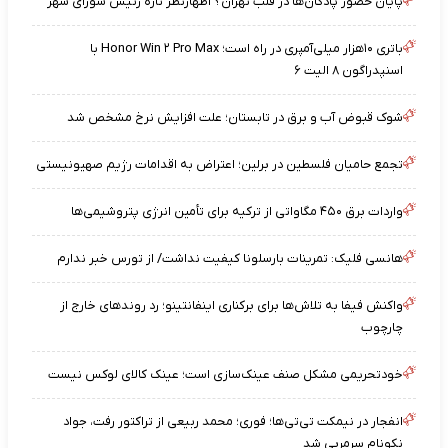
پایان حضور پادگان‌ها در قلب تهران؟ اظهارنظر تازه رئیس شورای شهر
باتری ۱۰هزار میلی‌آمپری در راه است؛ Honor Win ۲ Pro Max با
اسنپدراگون ۸ الیت ۶
شوک قبوض آب و برق در تابستان؛ علت افزایش نرخ مشخص شد
تجمع حامیان فلسطین در برلین؛ اعتراض به اقدامات رژیم صهیونیستی
واردات برق ۴۵۰ مگاواتی از ترکیه برای تأمین انرژی پتروشیمی‌ها
هانسی فلیک: تمرینات بارسلونا کیفیت نداشت/ از تورس خبر ندارم
واکنش فیفا به تلاش‌ها برای برکناری اینفانتینو؛ رد روندهای خارج از
چارچوب
خودتحریمی مشکل صنف عینک‌سازی است؛ عینک کالای لوکس نیست
انفجار در نیمکت تی‌تی‌ها؛ فوری؛ محمد ربیعی از تراکتور رفت، جواد
نکونام سرمربی شد