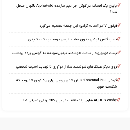
پایان یک افسانه در گوگل؛ چرا تیم سازنده AlphaFold ناگهان منحل
شد؟
آیفون ۱۷ در آستانه گرانی؛ اپل جمعه تصمیم می‌گیرد
نصب گلس گوشی بدون حباب؛ مراحل درست و نکات کلیدی
پتنت موتورولا از ساعت هوشمند تبدیل‌شونده به گوشی پرده برداشت
روی دیگر عینک‌های هوشمند متا؛ از نوآوری تا تهدید امنیت شخصی
گوشی Essential PH-۱؛ تلاش اندی روبین برای پاک‌کردن اندروید که
شکست خورد
AQUOS Wish۶ شارپ با محافظت در برابر کلاهبرداری معرفی شد