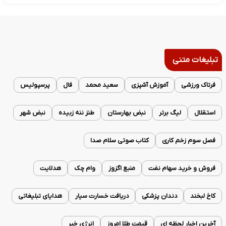
تبلیغات متنی
فرتاک ورزشی
آموزش آشپزی
سعید محمد
فال
پرسپولیس
استقلال
لیگ برتر
نبض بهارستان
طنز ننه زبیده
نبض شهر
فصل سوم زخم کاری
کتاب صوتی سلام صدا
فروش و خرید سهام نفت
منبع اگزوز
وام چک
هدلایت
کاخ لبخند
دندان پزشکی
دریافت خسارت سیار
هدایای تبلیغاتی
آخرین اخبار لحظه ای
قیمت طلا امروز
انرژی خبر