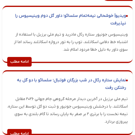
ویدیو| خوشحالی نیمه‌تمام سلسائو؛ داور گل دوم وینیسیوس را
نپذیرفت
وینیسیوس جونیور ستاره رئال مادرید و تیم ملی برزیل با استفاده از
اشتباه خط دفاعی اسکاتلند، توپ را به تور دروازه اسکاتلند رساند اما از
سوی داور به دلیل خطا مردود اعلام شد.
ادامه مطلب
نمایش ستاره رئال در شب بزرگان فوتبال؛ سلسائو با دو گل به
رختکن رفت
تیم ملی برزیل در آخرین دیدار مرحله گروهی جام جهانی ۲۰۲۶ مقابل
اسکاتلند، با درخشش وینیسیوس جونیور و ثبت دو گل توسط این ستاره،
نیمه نخست را با برتری ۲ بر صفر به پایان رساند تا گام بلندی به سوی
پیروزی بردارد.
ادامه مطلب