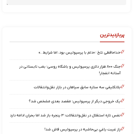
پربازدیدترین
خداحافظی تلخ ؛ «دلم با پرسپولیس بود، اما شرایط…»
جنگ ۸۰۰ هزار دلاری پرسپولیس و باشگاه روسی؛ بمب تابستانی در
آستانه انفجار!
بلاتکلیفی سه ستاره سابق سپاهان در بازار نقل‌وانتقالات
یک خروجی دیگر از پرسپولیس؛ مقصد بعدی مشخص شد؟
نفس تازه استقلال در نقل‌وانتقالات؛ ۳ پنجره باز شد اما بحران ادامه دارد
راز غیبت یاغیِ بی‌حاشیه در پرسپولیس فاش شد!