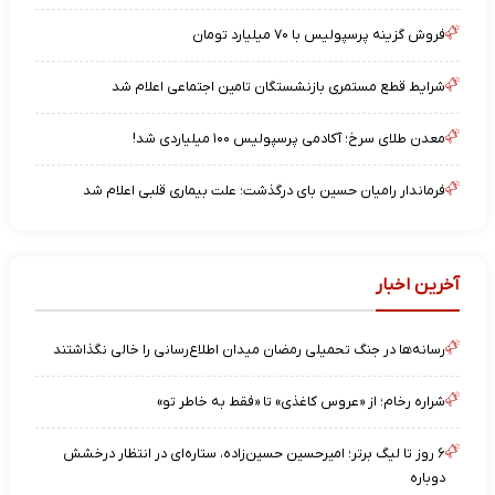
فروش گزینه پرسپولیس با ۷۰ میلیارد تومان
شرایط قطع مستمری بازنشستگان تامین اجتماعی اعلام شد
معدن طلای سرخ؛ آکادمی پرسپولیس ۱۰۰ میلیاردی شد!
فرماندار رامیان حسین بای درگذشت؛ علت بیماری قلبی اعلام شد
آخرین اخبار
رسانه‌ها در جنگ تحمیلی رمضان میدان اطلاع‌رسانی را خالی نگذاشتند
شراره رخام؛ از «عروس کاغذی» تا «فقط به خاطر تو»
۶ روز تا لیگ برتر؛ امیرحسین حسین‌زاده، ستاره‌ای در انتظار درخشش
دوباره