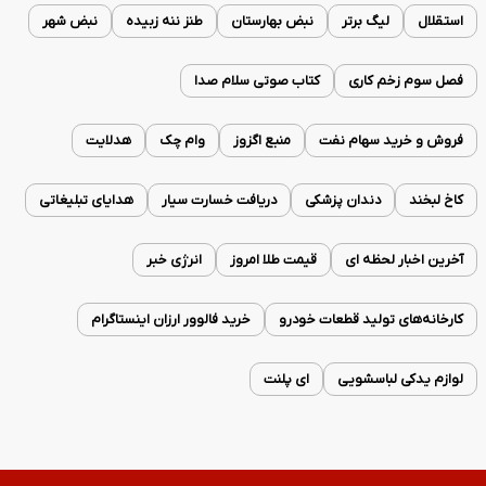
استقلال
لیگ برتر
نبض بهارستان
طنز ننه زبیده
نبض شهر
فصل سوم زخم کاری
کتاب صوتی سلام صدا
فروش و خرید سهام نفت
منبع اگزوز
وام چک
هدلایت
کاخ لبخند
دندان پزشکی
دریافت خسارت سیار
هدایای تبلیغاتی
آخرین اخبار لحظه ای
قیمت طلا امروز
انرژی خبر
کارخانه‌های تولید قطعات خودرو
خرید فالوور ارزان اینستاگرام
لوازم یدکی لباسشویی
ای پلنت