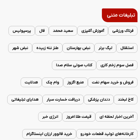
تبلیغات متنی
فرتاک ورزشی
آموزش آشپزی
سعید محمد
فال
پرسپولیس
استقلال
لیگ برتر
نبض بهارستان
طنز ننه زبیده
نبض شهر
فصل سوم زخم کاری
کتاب صوتی سلام صدا
فروش و خرید سهام نفت
منبع اگزوز
وام چک
هدلایت
کاخ لبخند
دندان پزشکی
دریافت خسارت سیار
هدایای تبلیغاتی
آخرین اخبار لحظه ای
قیمت طلا امروز
انرژی خبر
کارخانه‌های تولید قطعات خودرو
خرید فالوور ارزان اینستاگرام