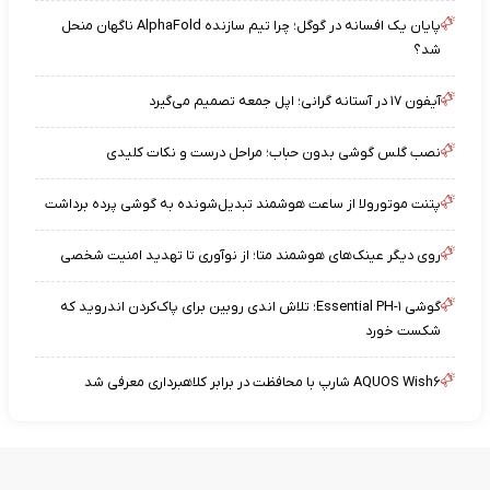
پایان یک افسانه در گوگل؛ چرا تیم سازنده AlphaFold ناگهان منحل
شد؟
آیفون ۱۷ در آستانه گرانی؛ اپل جمعه تصمیم می‌گیرد
نصب گلس گوشی بدون حباب؛ مراحل درست و نکات کلیدی
پتنت موتورولا از ساعت هوشمند تبدیل‌شونده به گوشی پرده برداشت
روی دیگر عینک‌های هوشمند متا؛ از نوآوری تا تهدید امنیت شخصی
گوشی Essential PH-۱؛ تلاش اندی روبین برای پاک‌کردن اندروید که
شکست خورد
AQUOS Wish۶ شارپ با محافظت در برابر کلاهبرداری معرفی شد