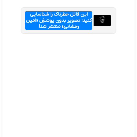
این قاتل خطرناک را شناسایی
کنید؛ تصویر بدون پوششِ «امین
رخشانی» منتشر شد!