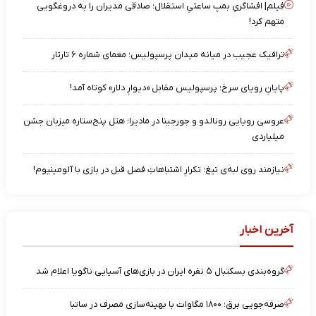
فیلم| افشاگریِ بمبِ ساعتیِ استقلال؛ صادقی مدیران را به دروغگویی
متهم کرد!
ترافیک عجیب در میانه میدان پرسپولیس؛ معمای شماره ۶ تارتار
پایانِ رویای سرخ؛ پرسپولیس مقابل «دیوارِ دلار» کوتاه آمد!
عروسی رویایی رونالدو و جورجینا در مادیرا؛ هتل پنج‌ستاره میزبان جشن
میلیاردی
نیازمند روی لبه‌ی تیغ؛ تکرارِ اشتباهاتِ فصل قبل در بازی با آلومینیوم!
آخرین اخبار
گروه‌بندی بسکتبال ۵ نفره ایران در بازی‌های آسیایی ناگویا اعلام شد
صرفه‌جویی برق؛ ۱۸۰۰ مگاوات با بهینه‌سازی مصرف در ساتبا