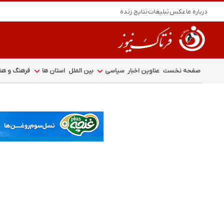
درباره ما
عکس
تبلیغات
نتایج زنده
صفحه نخست
عناوین اخبار
سیاسی
بین الملل
استان ها
فرهنگ و هنر